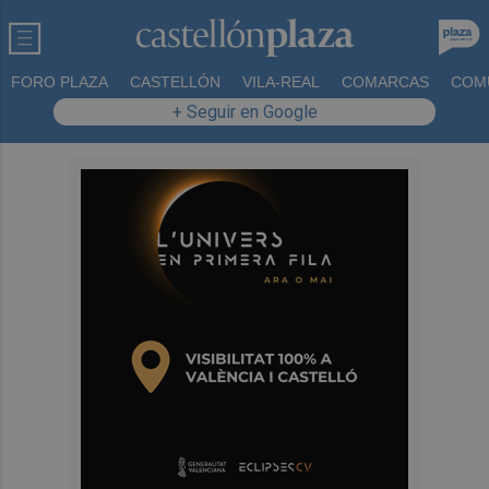
FORO PLAZA
CASTELLÓN
VILA-REAL
COMARCAS
COM
+ Seguir en Google