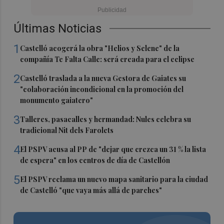
Últimas Noticias
1
Castelló acogerá la obra "Helios y Selene" de la
compañía Te Falta Calle: será creada para el eclipse
2
Castelló traslada a la nueva Gestora de Gaiates su
"colaboración incondicional en la promoción del
monumento gaiatero"
3
Talleres, pasacalles y hermandad: Nules celebra su
tradicional Nit dels Farolets
4
El PSPV acusa al PP de "dejar que crezca un 31 % la lista
de espera" en los centros de día de Castellón
5
El PSPV reclama un nuevo mapa sanitario para la ciudad
de Castelló "que vaya más allá de parches"