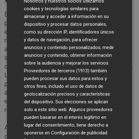
Nosotros y nuestros socios utilizamos
cookies y tecnologías similares para
Entre las soluciones financieras diseñadas
almacenar y acceder a información en su
para el empresariado hotelero, se
dispositivo y procesar datos personales,
encuentran líneas especiales para acometer
como su dirección IP, identificadores únicos
renovaciones de interiores (sistemas de aire
y datos de navegación, para ofrecer
anuncios y contenido personalizados, medir
acondicionado, mobiliario, domótica,
anuncios y contenido, obtener información
seguridad) y exteriores (acondicionamiento
sobre la audiencia y mejorar los servicios.
de terrazas, restaurantes, spas o gimnasios).
Proveedores de terceros (1913)
también
La sostenibilidad también juega un papel
pueden procesar sus datos para estos y
protagonista, por lo que se facilitará el
otros fines, incluido el uso de datos de
acceso a líneas de renting para bienes de
geolocalización precisos y características
equipo, instalación de placas solares y
del dispositivo. Sus elecciones se aplican
renovación de flotas de vehículos.
solo a este sitio web. Algunos proveedores
pueden basarse en el interés legítimo en
lugar del consentimiento; tiene derecho a
Además, este acuerdo, más allá de la oferta
oponerse en
Configuración de publicidad
.
de productos financieros, incluye acciones