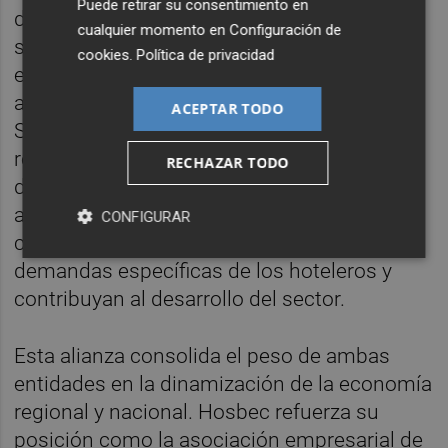
Puede retirar su consentimiento en
dirigidas a contribuir a la modernización del
cualquier momento en
Configuración de
sector. Para asegurar el cumplimiento de
cookies
.
Política de privacidad
este objetivo, ambas entidades han
acordado la creación de una Comisión de
ACEPTAR TODO
Seguimiento de carácter semestral, que
realizará una evaluación continua del
RECHAZAR TODO
desarrollo del acuerdo y promoverá
activamente la realización de acciones
CONFIGURAR
conjuntas que den respuesta a las
demandas específicas de los hoteleros y
contribuyan al desarrollo del sector.
Esta alianza consolida el peso de ambas
entidades en la dinamización de la economía
regional y nacional. Hosbec refuerza su
posición como la asociación empresarial de