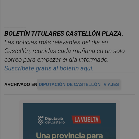
________
BOLET
Í
N TITULARES CASTELL
ÓN PLAZA.
Las noticias m
á
s relevantes del d
í
a en
Castelló
n, reunidas cada ma
ñana en un solo
correo para empezar el d
í
a informado.
Suscr
í
bete
gratis al bolet
í
n aqu
í.
ARCHIVADO EN
DIPUTACIÓN DE CASTELLÓN
VIAJES