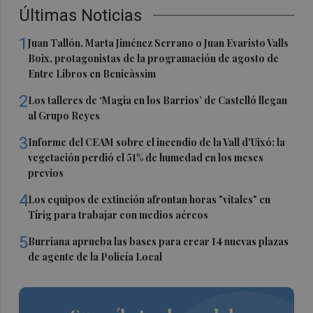
Últimas Noticias
1
Juan Tallón, Marta Jiménez Serrano o Juan Evaristo Valls
Boix, protagonistas de la programación de agosto de
Entre Libros en Benicàssim
2
Los talleres de ‘Magia en los Barrios’ de Castelló llegan
al Grupo Reyes
3
Informe del CEAM sobre el incendio de la Vall d'Uixó: la
vegetación perdió el 51% de humedad en los meses
previos
4
Los equipos de extinción afrontan horas "vitales" en
Tírig para trabajar con medios aéreos
5
Burriana aprueba las bases para crear 14 nuevas plazas
de agente de la Policía Local