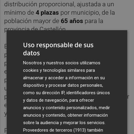
distribución proporcional, ajustada a un
mínimo de
4 plazas
por municipio, de la
población mayor de
65 años
para la
provincia de Castellón.
Uso responsable de sus
En cuanto al desarrollo del programa, las
datos
personas que resulten beneficiarias del
programa vacacional van a poder escoger
Nosotros y nuestros socios utilizamos
cookies y tecnologías similares para
entre disfrutar de la costa, descubrir el
almacenar y acceder a información en su
patrimonio cultural y natural o relajarse en
dispositivo y procesar datos personales,
un balneario. Las salidas de los tres
como su dirección IP, identificadores únicos
programas de viaje propuestos tendrán lugar
y datos de navegación, para ofrecer
en dos periodos: de septiembre a diciembre
anuncios y contenido personalizados, medir
y de enero a julio.
anuncios y contenido, obtener información
sobre la audiencia y mejorar los servicios.
Por un lado, el "Programa de Vacaciones en
Proveedores de terceros (1913)
también