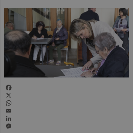
Facebook
X
WhatsApp
Email
LinkedIn
Messenger