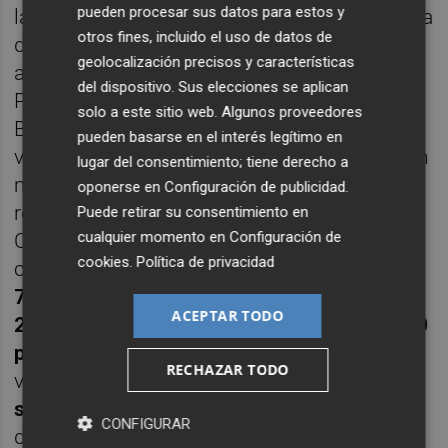
pueden procesar sus datos para estos y
la Costa de Castellón" comprende la estancia
otros fines, incluido el uso de datos de
durante
6 días y 5 noches
en hoteles y
geolocalización precisos y características
aparta-hoteles ubicados en Vinaròs,
del dispositivo. Sus elecciones se aplican
Peñíscola, Alcossebre, Oropesa del Mar y
solo a este sitio web. Algunos proveedores
Benicàssim, con entrada domingo y salida
pueden basarse en el interés legítimo en
viernes, en régimen de pensión completa, un
lugar del consentimiento; tiene derecho a
mínimo de dos excursiones de mediodía a
oponerse en
Configuración de publicidad
.
recursos turísticos o municipios de
Puede retirar su consentimiento en
cualquier momento en
Configuración de
Castellón, e incluye el transporte desde la
cookies
.
Política de privacidad
capital. Para este programa se van a ofertar
7.500 plazas
por temporada, de las cuales
ACEPTAR TODO
2.500 plazas
serían para el año
2026
y
5.000
plazas
para el año
2027
. Los turnos
RECHAZAR TODO
vacacionales se desarrollarán del
20 de
septiembre al 11 de diciembre de 2026
, y
CONFIGURAR
del
10 de enero al 11 de junio de 2027
.