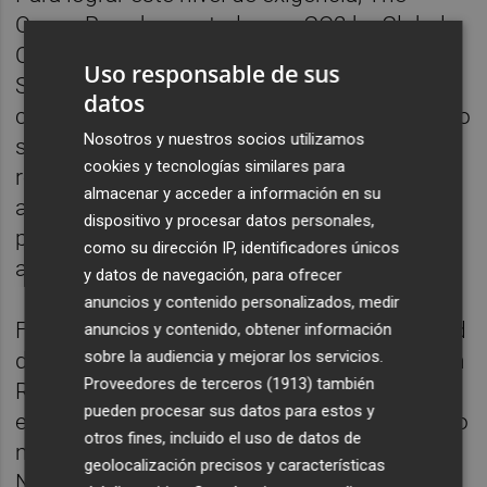
Ocean Race ha contado con GO2 by Global
Omnium como Carbon Intelligence Supplier.
Uso responsable de sus
Su labor técnica ha consistido en calcular
datos
con precisión la huella de carbono del evento
Nosotros y nuestros socios utilizamos
siguiendo estándares internacionales
cookies y tecnologías similares para
reconocidos (norma ISO 14064-1),
almacenar y acceder a información en su
aportando datos fiables que sirven de base
dispositivo y procesar datos personales,
para tomar decisiones y diseñar planes de
como su dirección IP, identificadores únicos
acción efectivos.
y datos de navegación, para ofrecer
anuncios y contenido personalizados, medir
Fruto de este cálculo riguroso y la necesidad
anuncios y contenido, obtener información
sobre la audiencia y mejorar los servicios.
de compensar parte de su huella, The Ocean
Proveedores de terceros (1913)
también
Race Europe ha adquirido toneladas de CO₂
pueden procesar sus datos para estos y
equivalente capturadas en la Acequia del Oro
otros fines, incluido el uso de datos de
mediante Soluciones basadas en la
geolocalización precisos y características
Naturaleza. Una fórmula que, al mismo