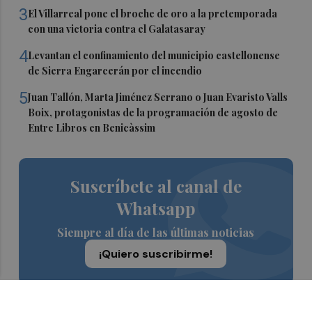
3
El Villarreal pone el broche de oro a la pretemporada
con una victoria contra el Galatasaray
4
Levantan el confinamiento del municipio castellonense
de Sierra Engarcerán por el incendio
5
Juan Tallón, Marta Jiménez Serrano o Juan Evaristo Valls
Boix, protagonistas de la programación de agosto de
Entre Libros en Benicàssim
Suscríbete al canal de
Whatsapp
Siempre al día de las últimas noticias
¡Quiero suscribirme!