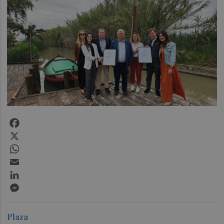
Facebook
X
WhatsApp
Email
LinkedIn
Messenger
Plaza