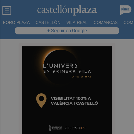
FORO PLAZA
CASTELLÓN
VILA-REAL
COMARCAS
COM
+ Seguir en Google