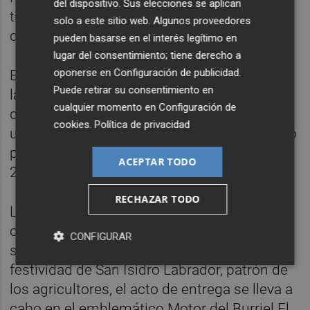
del dispositivo. Sus elecciones se aplican
tiempo, apoya la recuperación económica
solo a este sitio web. Algunos proveedores
del territorio y cuida el entorno de l'Albufera.
pueden basarse en el interés legítimo en
lugar del consentimiento; tiene derecho a
oponerse en
Configuración de publicidad
.
El objetivo es contribuir de manera directa a
Puede retirar su consentimiento en
la viabilidad, mantenimiento y recuperación
cualquier momento en
Configuración de
de la Huerta Valenciana y sus agricultores;
cookies
.
Política de privacidad
un entorno que resultó gravemente afectado
por la riada del pasado mes de octubre de
ACEPTAR TODO
2024.
RECHAZAR TODO
La fecha elegida para oficializar este
compromiso no es casual. Coincidiendo
CONFIGURAR
significativamente hoy, 15 de mayo, con la
festividad de San Isidro Labrador, patrón de
los agricultores, el acto de entrega se lleva a
cabo en el emblemático Motor del Burriel El