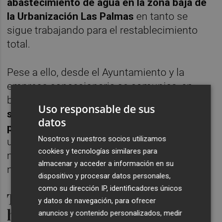
abastecimiento de agua en la zona baja de
la Urbanización Las Palmas
en tanto se
sigue trabajando para el restablecimiento
total.
Pese a ello, desde el Ayuntamiento y la
empresa concesionaria se comunica, en
base a un "principio de precaución", que
"no
Uso responsable de sus
se podrá utilizar este agua para beber ni
datos
para preparar alimentos,
pudiendo ser
Nosotros y nuestros socios utilizamos
utilizada para cualquier otro uso,
cookies y tecnologías similares para
manteniéndose estas limitaciones hasta
almacenar y acceder a información en su
nuevo aviso".
dispositivo y procesar datos personales,
como su dirección IP, identificadores únicos
Tres puntos alternativos
y datos de navegación, para ofrecer
habilitados
anuncios y contenido personalizados, medir