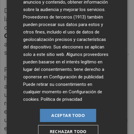
anuncios y contenido, obtener información
sobre la audiencia y mejorar los servicios.
Desde el Ayuntamiento reiteran que las
Proveedores de terceros (1913)
también
labores de restablecimiento "se están
pueden procesar sus datos para estos y
coordinando de forma permanente con el
otros fines, incluido el uso de datos de
Centro de Salud Pública de Castelló
,
geolocalización precisos y características
autoridad competente en la vigilancia
del dispositivo. Sus elecciones se aplican
sanitaria de la calidad del agua de consumo".
solo a este sitio web. Algunos proveedores
pueden basarse en el interés legítimo en
Para minimizar el corte, la operadora ha
lugar del consentimiento; tiene derecho a
oponerse en
Configuración de publicidad
.
habilitado tres puntos de suministro
Puede retirar su consentimiento en
alternativo de toma de agua en tres
cualquier momento en
Configuración de
ubicaciones, dándose prioridad a la
cookies
.
Política de privacidad
residencia de mayores de Oasis. Se
encuentran en la
calle La Carrasca
en la
ACEPTAR TODO
urbanización de las Palmas; en
Les Llimeres
en
Las Palmas
; y en las calles
Ample y Sirio
RECHAZAR TODO