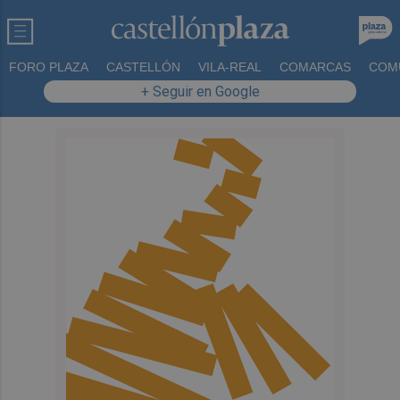
FORO PLAZA
CASTELLÓN
VILA-REAL
COMARCAS
COM
+ Seguir en Google