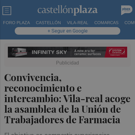
FORO PLAZA
CASTELLÓN
VILA-REAL
COMARCAS
COM
+ Seguir en Google
Convivencia,
reconocimiento e
intercambio: Vila-real acoge
la asamblea de la Unión de
Trabajadores de Farmacia