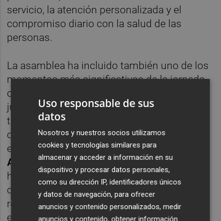
servicio, la atención personalizada y el
compromiso diario con la salud de las
personas.
La asamblea ha incluido también uno de los
momentos más significativos de la jornada
con el homenaje a los profesionales
Uso responsable de sus
jubilados, un reconocimiento a toda una
datos
trayectoria dedicada al servicio de la
Nosotros y nuestros socios utilizamos
ciudadanía. Entre las personas distinguidas
cookies y tecnologías similares para
en esta edición se encontraban
Antonio
almacenar y acceder a información en su
Arrufat
y el vila-realense
Santiago Vila
, que
dispositivo y procesar datos personales,
han recibido el cariño y el aplauso de sus
como su dirección IP, identificadores únicos
compañeros y compañeras en
y datos de navegación, para ofrecer
reconocimiento a una carrera profesional
anuncios y contenido personalizados, medir
ejemplar.
anuncios y contenido, obtener información