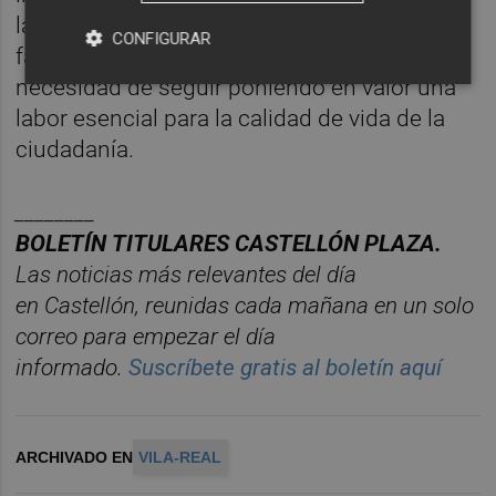
la importancia de los profesionales de
CONFIGURAR
farmacia dentro del sistema sanitario y la
necesidad de seguir poniendo en valor una
labor esencial para la calidad de vida de la
ciudadanía.
________
BOLET
Í
N
TITULARES
CASTELL
ÓN
PLAZA.
Las noticias má
s relevantes del d
í
a
en
Castelló
n
, reunidas cada ma
ñana en un solo
correo para empezar el d
í
a
informado.
Suscr
í
bete
gratis al
bolet
í
n
aqu
í
ARCHIVADO EN
VILA-REAL