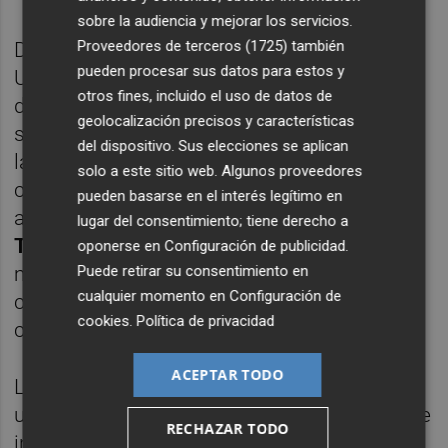
sobre la audiencia y mejorar los servicios.
Proveedores de terceros (1725)
también
Desde el Ayuntamiento se ha felicitado a la
pueden procesar sus datos para estos y
UTF por la labor que desarrolla en defensa
otros fines, incluido el uso de datos de
de los intereses de los trabajadores del
geolocalización precisos y características
sector farmacéutico y por su contribución a
del dispositivo. Sus elecciones se aplican
la mejora de la profesión. Asimismo, el
solo a este sitio web. Algunos proveedores
consistorio ha querido expresar un especial
pueden basarse en el interés legítimo en
agradecimiento al presidente de la entidad,
lugar del consentimiento; tiene derecho a
Txema Herrero
, así como al resto de
oponerse en
Configuración de publicidad
.
Puede retirar su consentimiento en
miembros de la junta directiva, por la
cualquier momento en
Configuración de
confianza depositada en la ciudad para la
cookies
.
Política de privacidad
celebración de este encuentro provincial.
ACEPTAR TODO
La jornada ha convertido el Gran Casino en
un espacio de convivencia, reconocimiento e
RECHAZAR TODO
intercambio de conocimientos, reafirmando