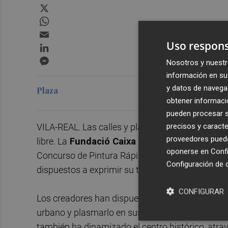
X
WhatsApp
Email
Uso respons
LinkedIn
Messenger
Nosotros y nuestr
información en su 
y datos de navega
Plaza
obtener informació
pueden procesar su
precisos y caracte
VILA-REAL. Las calles y plazas de
Vila-real
se tr
proveedores pueden
libre. La
Fundació Caixa Rural Vila-real
ha cel
oponerse en
Confi
Concurso de Pintura Rápida, una cita que ha reu
Configuración de 
dispuestos a exprimir su talento contra reloj.
CONFIGURAR
Los creadores han dispuesto de un máximo de ci
urbano y plasmarlo en sus lienzos. El evento no 
también ha dinamizado el centro histórico, atra