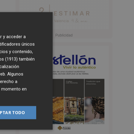
r y acceder a
tificadores únicos
cios y contenido,
2:53
os (1913)
también
calización
 web. Algunos
re
derecho a
ier momento en
PTAR TODO