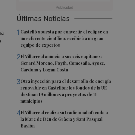
Últimas Noticias
1
Castelló apuesta por convertir el eclipse en
ha
un referente científico: recibirá a un gran
e
equipo de expertos
2
El Villarreal anuncia a sus seis capitanes:
Gerard Moreno, Foyth, Comesaña, Ayoze,
Cardona y Logan Costa
3
Otra inyección para el desarrollo de energía
renovable en Castellón: los fondos de la UE
destinan 19 millones a proyectos de 11
municipios
4
El Villarreal realiza su tradicional ofrenda a
la Mare de Déu de Gràcia y Sant Pasqual
Baylón