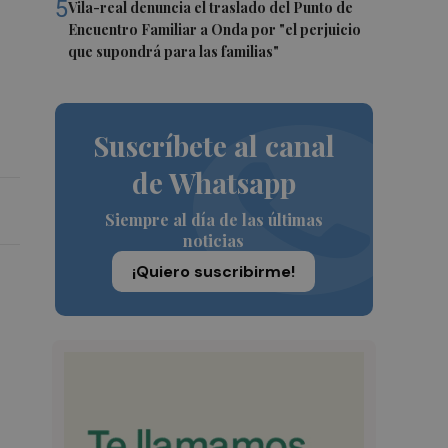
5
Vila-real denuncia el traslado del Punto de
Encuentro Familiar a Onda por "el perjuicio
que supondrá para las familias"
Suscríbete al canal
de Whatsapp
Siempre al día de las últimas
noticias
¡Quiero suscribirme!