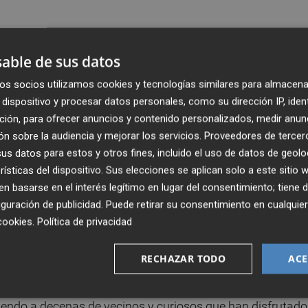
able de sus datos
os socios utilizamos cookies y tecnologías similares para almacena
dispositivo y procesar datos personales, como su dirección IP, iden
ción, para ofrecer anuncios y contenido personalizados, medir anun
Publicado: 17/05/2026 ·
1
n sobre la audiencia y mejorar los servicios.
Proveedores de tercer
s datos para estos y otros fines, incluido el uso de datos de geolo
rísticas del dispositivo. Sus elecciones se aplican solo a este sitio
ansformaron este sábado en un gran estudio de arte al ai
 basarse en el interés legítimo en lugar del consentimiento; tiene 
ebrado con éxito la décima edición de su consolidado
guración de publicidad
. Puede retirar su consentimiento en cualqu
nido a 29 artistas de toda la Comunitat Valenciana
cookies
.
Política de privacidad
RECHAZAR TODO
ACE
nco horas y media para seleccionar un rincón del casco
solo ha destacado por el nivel de las obras, sino que
yendo a decenas de vecinos y curiosos que han disfrutado