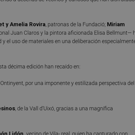
t y Amelia Rovira
, patronas de la Fundació;
Miriam
sional Juan Claros y la pintora aficionada Elisa Bellmunt— 
ad y el uso de materiales en una deliberación especialment
esta décima edición han recaído en:
e Ontinyent, por una imponente y estilizada perspectiva del
esinos
, de la Vall d’Uixó, gracias a una magnífica
ón Lidón,
vecino de Vila- real, quien ha capturado con