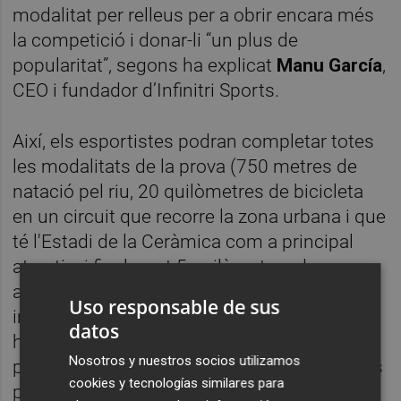
modalitat per relleus per a obrir encara més
la competició i donar-li “un plus de
popularitat”, segons ha explicat
Manu García
,
CEO i fundador d’Infinitri Sports.
Així, els esportistes podran completar totes
les modalitats de la prova (750 metres de
natació pel riu, 20 quilòmetres de bicicleta
en un circuit que recorre la zona urbana i que
té l'Estadi de la Ceràmica com a principal
atractiu, i finalment 5 quilòmetres de carrera
a peu pel circuit del Termet) de forma
Uso responsable de sus
individual o fer-ho per parelles o trios. García
datos
ha recordat que el triatló va sorgir fa 40 anys
Nosotros y nuestros socios utilizamos
per la qual cosa, la de Vila-real, “és una de les
cookies y tecnologías similares para
proves més longeves de la Comunitat”.