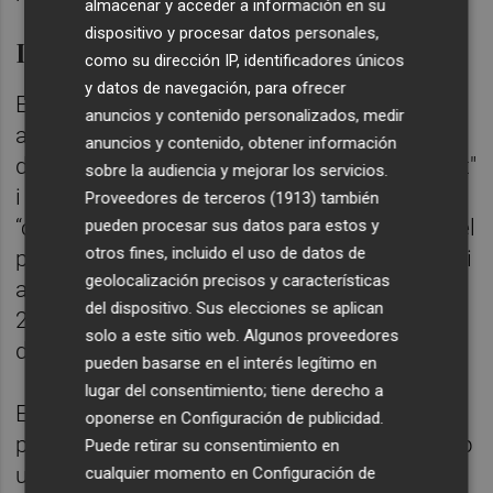
almacenar y acceder a información en su
dispositivo y procesar datos personales,
Inscripcions
como su dirección IP, identificadores únicos
y datos de navegación, para ofrecer
El regidor d'Esports,
Xus Madrigal
, ha agraït
anuncios y contenido personalizados, medir
a l'organització "la confiança en el potencial
anuncios y contenido, obtener información
de Vila-real com a Ciutat de la Salut i l'Esport"
sobre la audiencia y mejorar los servicios.
i ha destacat que es tracta d’una
Proveedores de terceros (1913)
también
“convocatòria més que consolidada durant el
pueden procesar sus datos para estos y
otros fines, incluido el uso de datos de
període estival i és tot un referent provincial i
geolocalización precisos y características
autonòmic, amb la participació de més de
del dispositivo. Sus elecciones se aplican
200 persones que acudiran acompanyades
solo a este sitio web. Algunos proveedores
de familiars, amics, …”.
pueden basarse en el interés legítimo en
lugar del consentimiento; tiene derecho a
En aquest sentit, el regidor subratlla la
oponerse en
Configuración de publicidad
.
potència del turisme esportiu a Vila-real amb
Puede retirar su consentimiento en
un calendari carregat de competicions que
cualquier momento en
Configuración de