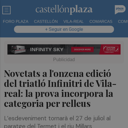
FORO PLAZA
CASTELLÓN
VILA-REAL
COMARCAS
COM
+ Seguir en Google
Novetats a l'onzena edició
del triatló Infinitri de Vila-
real: la prova incorpora la
categoria per relleus
L’esdeveniment tornarà el 27 de juliol al
paratge del Termet i el riu Millars