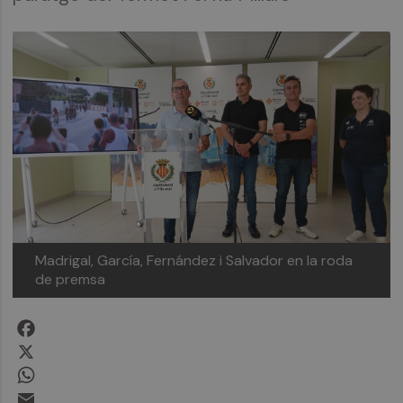
Madrigal, García, Fernández i Salvador en la roda
de premsa
Facebook
X
WhatsApp
Email