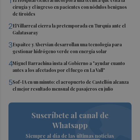
1
El Hospital General incorpora una técnica que evita la
cirugía y el ingreso en pacientes con nódulos benignos
de tiroides
2
El Villarreal cierra la pretemporada en Turquía ante el
Galatasaray
3
Espaitec y Abervian desarrollan una tecnología para
gestionar hidrógeno verde con energía solar
4
Miguel Barrachina insta al Gobierno a "ayudar cuanto
antes a los afectados por el fuego en La Vall"
5
Sof-IA en un minuto: el aeropuerto de Castellón alcanza
el mejor resultado mensual de pasajeros en julio
Suscríbete al canal de
Whatsapp
Siempre al día de las últimas noticias