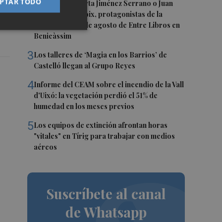
PTAR TODO
2
Juan Tallón, Marta Jiménez Serrano o Juan
Evaristo Valls Boix, protagonistas de la
programación de agosto de Entre Libros en
Benicàssim
3
Los talleres de ‘Magia en los Barrios’ de
Castelló llegan al Grupo Reyes
4
Informe del CEAM sobre el incendio de la Vall
d'Uixó: la vegetación perdió el 51% de
humedad en los meses previos
5
Los equipos de extinción afrontan horas
"vitales" en Tírig para trabajar con medios
aéreos
Suscríbete al canal
de Whatsapp