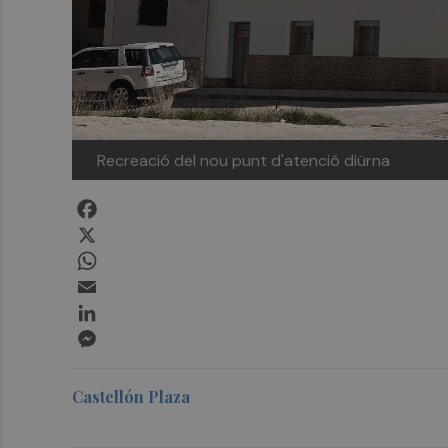
Recreació del nou punt d'atenció diürna
Facebook
X
WhatsApp
Email
LinkedIn
Messenger
Castellón Plaza