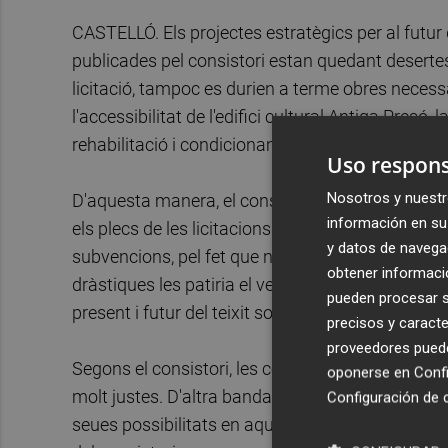
CASTELLÓ. Els projectes estratègics per al futur d
publicades pel consistori estan quedant deserte
licitació, tampoc es durien a terme obres necessà
l'accessibilitat de l'edifici cultural Antiga Presó
rehabilitació i condicionament del pròxim alberg i
Uso respons
Nosotros y nuestr
D'aquesta manera, el consistori fa una crida p
información en su 
els plecs de les licitacions. En cas contrari, el p
y datos de navega
subvencions, pel fet que no s'arribaria a justific
obtener informació
dràstiques les patiria el veïnat del municipi, per
pueden procesar su
present i futur del teixit socioeconòmic del munic
precisos y caracte
proveedores pueden
Segons el consistori, les condicions integrades en 
oponerse en
Confi
molt justes. D'altra banda, les empreses locals 
Configuración de 
seues possibilitats en aquests moments, dificult