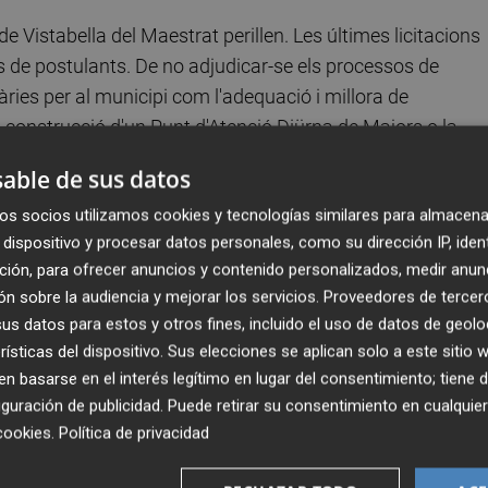
e Vistabella del Maestrat perillen. Les últimes licitacions
s de postulants. De no adjudicar-se els processos de
ries per al municipi com l'adequació i millora de
, la construcció d'un Punt d'Atenció Diürna de Majors o la
 edifici d'usos culturals del municipi.
able de sus datos
os socios utilizamos cookies y tecnologías similares para almacena
ública a empreses autonòmiques i nacionals perquè estudi
dispositivo y procesar datos personales, como su dirección IP, iden
oble de l'Alt Maestrat es veurà obligat a perdre o renunciar a
ción, para ofrecer anuncios y contenido personalizados, medir anun
ar el període d'execució de les obres. Les conseqüències
n sobre la audiencia y mejorar los servicios.
Proveedores de tercer
què no es farien realitat projectes d'importància cabdal per 
s datos para estos y otros fines, incluido el uso de datos de geolo
ipi.
rísticas del dispositivo. Sus elecciones se aplican solo a este sitio
 basarse en el interés legítimo en lugar del consentimiento; tiene 
els plecs per a justificar la finalització de les obres són
guración de publicidad
. Puede retirar su consentimiento en cualqu
dedicades a la construcció estan treballant al màxim de le
cookies
.
Política de privacidad
ant la seua presentació com a interessats en els projecte