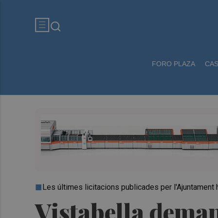
FORO PLAZA
CA
Les últimes licitacions publicades per l'Ajuntament
Vistabella deman