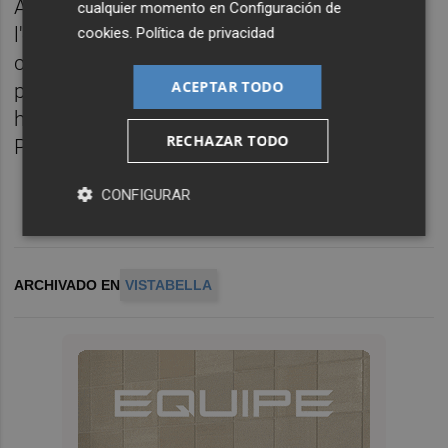
A la vesprada, el pati de l'escola va acollir
cualquier momento en
Configuración de
l'espectacle de circ i màgia 'Oniricus' de la
cookies
.
Política de privacidad
companyia
La Troupe Malabó
, amb una
ACEPTAR TODO
participació massiva. Actes culturals que
han funcionat com a prèvia a les Festes
RECHAZAR TODO
Patronals que inicien avui.
CONFIGURAR
ARCHIVADO EN
VISTABELLA