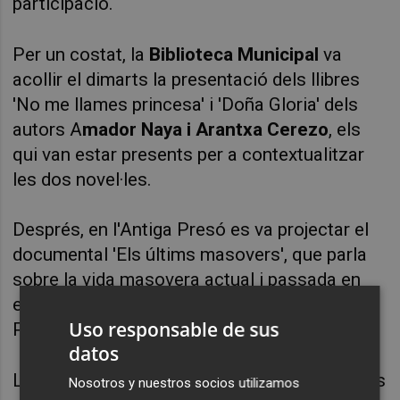
participació.
Per un costat, la
Biblioteca Municipal
va
acollir el dimarts la presentació dels llibres
'No me llames princesa' i 'Doña Gloria' dels
autors A
mador Naya i Arantxa Cerezo
, els
qui van estar presents per a contextualitzar
les dos novel·les.
Després, en l'Antiga Presó es va projectar el
documental 'Els últims masovers', que parla
sobre la vida masovera actual i passada en
els pobles que envolten el massís de
Uso responsable de sus
Penyagolosa.
datos
L'obra de
Jaume Gil i Nacho Gimeno
, naturals
Nosotros y nuestros socios utilizamos