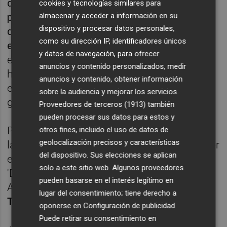
d'Atzeneta del Maestrat, es va estrenar
cookies y tecnologías similares para
públicament durant l'Aplec de Penyagolosa
almacenar y acceder a información en su
dispositivo y procesar datos personales,
que es va celebrar a finals de juny
como su dirección IP, identificadores únicos
en
Vistabella
del Maestrat. Una peça
y datos de navegación, para ofrecer
etnogràfica que també destaca el patrimoni
anuncios y contenido personalizados, medir
humà de la comarca, amb èxit d'assistència
anuncios y contenido, obtener información
en una sala de projeccions plena de gom a
sobre la audiencia y mejorar los servicios.
gom.
Proveedores de terceros (1913)
también
pueden procesar sus datos para estos y
Pel que fa al dimecres, més literatura va ser
otros fines, incluido el uso de datos de
geolocalización precisos y características
la protagonista: la Biblioteca municipal va ser
del dispositivo. Sus elecciones se aplican
el lloc triat per a la presentació dels llibres
solo a este sitio web. Algunos proveedores
'Don Quijote en Castelló' i 'Un regal per a
pueden basarse en el interés legítimo en
Alexandra', amb la participació de l'autora
lugar del consentimiento; tiene derecho a
Teresa Salvador Peris.
oponerse en
Configuración de publicidad
.
Puede retirar su consentimiento en