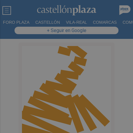
FORO PLAZA
CASTELLÓN
VILA-REAL
COMARCAS
COM
+ Seguir en Google