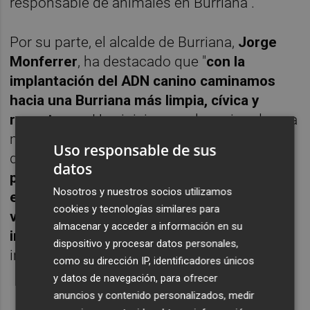
responsable de animales en Burriana".
Por su parte, el alcalde de Burriana,
Jorge
Monferrer
, ha destacado que "
con la
implantación del ADN canino caminamos
hacia una Burriana más limpia, cívica y
respetuosa
. Hoy iniciamos el camino de una
medida que asegura que todos podamos
Uso responsable de sus
disfrutar de unos
espacios públicos en
datos
perfectas condiciones y libres de
Nosotros y nuestros socios utilizamos
excrementos porque esta herramienta nos
cookies y tecnologías similares para
va a permitir erradicar las conductas
almacenar y acceder a información en su
incívicas
de unos pocos para lograr tener la
dispositivo y procesar datos personales,
imagen de Burriana que todos queremos".
como su dirección IP, identificadores únicos
y datos de navegación, para ofrecer
anuncios y contenido personalizados, medir