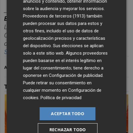
anuncios y contenido, obtener información
sobre la audiencia y mejorar los servicios.
________
Proveedores de terceros (1913)
también
BOLET
Í
N
TITULARES
CASTELL
ÓN
PLAZA.
pueden procesar sus datos para estos y
Las noticias m
á
s relevantes del d
í
a en
otros fines, incluido el uso de datos de
Castelló
n
, reunidas cada ma
ñana en un solo
geolocalización precisos y características
correo para empezar el d
í
a informado.
del dispositivo. Sus elecciones se aplican
Suscr
í
bete
gratis al
bolet
í
n
aqu
í
.
solo a este sitio web. Algunos proveedores
pueden basarse en el interés legítimo en
ARCHIVADO EN
BURRIANA
ANIMALES
lugar del consentimiento; tiene derecho a
oponerse en
Configuración de publicidad
.
Puede retirar su consentimiento en
TAMBIÉN TE PUEDE INTERESAR
cualquier momento en
Configuración de
cookies
.
Política de privacidad
ACEPTAR TODO
RECHAZAR TODO