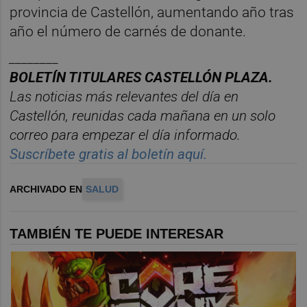
provincia de Castellón, aumentando año tras
año el número de carnés de donante.
________
BOLET
Í
N TITULARES CASTELL
ÓN PLAZA.
Las noticias m
á
s relevantes del d
í
a en
Castelló
n, reunidas cada ma
ñana en un solo
correo para empezar el d
í
a informado.
Suscríbete gratis al boletín aquí.
ARCHIVADO EN
SALUD
TAMBIÉN TE PUEDE INTERESAR