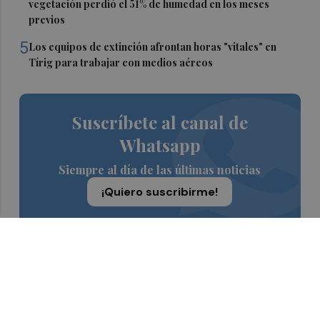
vegetación perdió el 51% de humedad en los meses
previos
5
Los equipos de extinción afrontan horas "vitales" en
Tírig para trabajar con medios aéreos
Suscríbete al canal de
Whatsapp
Siempre al día de las últimas noticias
¡Quiero suscribirme!