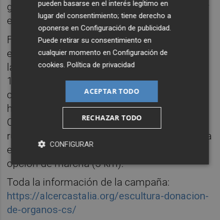
pueden basarse en el interés legítimo en
ganadores del concurso ‘La teua escultura’ y
lugar del consentimiento; tiene derecho a
el sorteo de una rifa solidaria.
oponerse en
Configuración de publicidad
.
Finalmente, el sábado 6, la actividad girará
Puede retirar su consentimiento en
en torno a la V Carrera-marcha solidaria por
cualquier momento en
Configuración de
cookies
.
Política de privacidad
la Donación de Órganos ‘Ali Martínez’. A las
17 h se iniciará el reparto de dorsales y
ACEPTAR TODO
camisetas para la carrera. A las 18.15 h
habrá estiramientos por cortesía de Clínica
RECHAZAR TODO
Colinas y en paralelo, una exhibición de
rugby por el Club Rugby Castellón. La carrera
CONFIGURAR
empezará a las 19 h y será de 6 km, con
opción de marcha (3 km).
Toda la información de la campaña:
https://alcercastalia.org/escultura-donacion-
de-organos-cs/