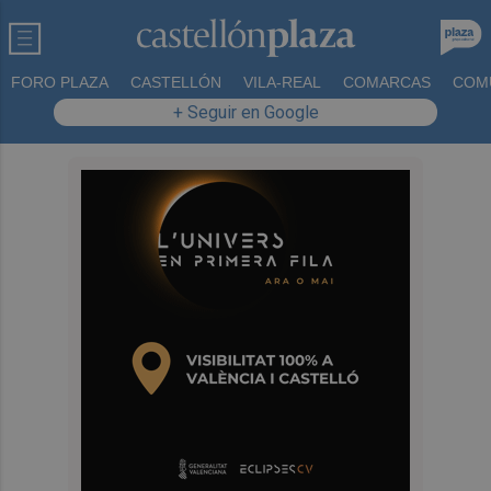
FORO PLAZA
CASTELLÓN
VILA-REAL
COMARCAS
COM
+ Seguir en Google