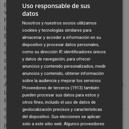
prolongarán de 9 a 13 h, mientras que el
Uso responsable de sus
viernes 5 habrá programación todo el día,
datos
hasta las 21 h, y el sábado 6 se concentrará
Nosotros y nuestros socios utilizamos
la actividad por la tarde, a partir de las 17 h.
cookies y tecnologías similares para
El viernes, entre las 16.30 y las 20.30 h,
almacenar y acceder a información en su
tendrá lugar una colecta de donación de
dispositivo y procesar datos personales,
sangre, a cargo del Centro de Transfusiones
como su dirección IP, identificadores únicos
y datos de navegación, para ofrecer
de la Comunitat Valenciana, en la Colla del
anuncios y contenido personalizados, medir
Rei Barbut. A las 18 h, asimismo, habrá un
anuncios y contenido, obtener información
recorrido de motos con Ángeles Guardianes
sobre la audiencia y mejorar los servicios.
APM, con parada de homenaje en la plaza de
Proveedores de terceros (1913)
también
la Vida —en la Gran Vía, junto al Hospital
pueden procesar sus datos para estos y
Provincial— y final en la plaza de las Aulas,
otros fines, incluido el uso de datos de
donde la jornada terminará con un concierto
geolocalización precisos y características
del grupo Desiguales a partir de las 19 h,
del dispositivo. Sus elecciones se aplican
solo a este sitio web. Algunos proveedores
junto con la entrega de premios a los