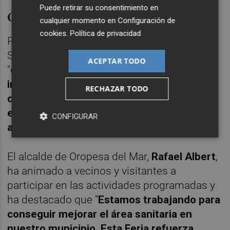
Puede retirar su consentimiento en
Compromiso con el bienestar
cualquier momento en
Configuración de
cookies
.
Política de privacidad
Por su parte, el concejal de Servicios
Sociales,
Daniel Mazzina
, ha señalado que
ACEPTAR TODO
"
esta iniciativa pone el foco en el bienestar
integral de las personas, abordando
RECHAZAR TODO
cuestiones tan importantes como el
envejecimiento activo, la salud mental, el
CONFIGURAR
apoyo a los cuidadores y la prevención
".
El alcalde de Oropesa del Mar,
Rafael Albert
,
ha animado a vecinos y visitantes a
participar en las actividades programadas y
ha destacado que "
Estamos trabajando para
conseguir mejorar el área sanitaria en
nuestro municipio. Esta Feria refuerza