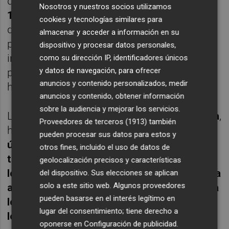
domingo
21 de junio
, entre las
10:30
y las
Nosotros y nuestros socios utilizamos
13:00 horas
, la
Plaza Mayor
acogerá la Feria
cookies y tecnologías similares para
de la Salud, una jornada abierta a toda la
almacenar y acceder a información en su
población que contará con estands
dispositivo y procesar datos personales,
informativos, actividades divulgativas y
como su dirección IP, identificadores únicos
y datos de navegación, para ofrecer
propuestas orientadas a la promoción de
anuncios y contenido personalizados, medir
hábitos saludables y al cuidado de la salud.
anuncios y contenido, obtener información
sobre la audiencia y mejorar los servicios.
La concejala de Sanidad,
Mari Carmen Saura
,
Proveedores de terceros (1913)
también
ha destacado que "
la salud no depende
pueden procesar sus datos para estos y
únicamente de la atención sanitaria, sino
otros fines, incluido el uso de datos de
también de la prevención, la información y
geolocalización precisos y características
los hábitos que mantenemos en nuestro día
del dispositivo. Sus elecciones se aplican
solo a este sitio web. Algunos proveedores
a día. Con esta semana queremos acercar a
pueden basarse en el interés legítimo en
los vecinos recursos y conocimientos que
lugar del consentimiento; tiene derecho a
les ayuden a mejorar su calidad de vida
".
oponerse en
Configuración de publicidad
.