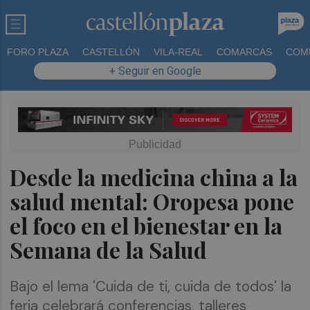
FORO PLAZA
CASTELLÓN
VILA-REAL
COMARCAS
COM
+ Seguir en Google
Desde la medicina china a la
salud mental: Oropesa pone
el foco en el bienestar en la
Semana de la Salud
Bajo el lema 'Cuida de ti, cuida de todos' la
feria celebrará conferencias, talleres