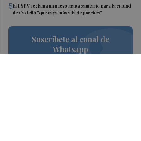
5
El PSPV reclama un nuevo mapa sanitario para la ciudad
de Castelló "que vaya más allá de parches"
Suscríbete al canal de
Whatsapp
Siempre al día de las últimas noticias
¡Quiero suscribirme!