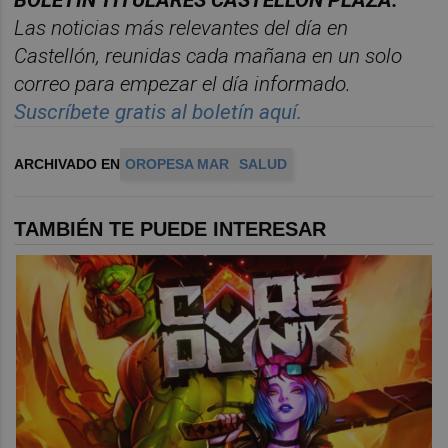
BOLET
Í
N TITULARES CASTELL
ÓN PLAZA.
Las noticias m
á
s relevantes del d
í
a en
Castelló
n, reunidas cada ma
ñana en un solo
correo para empezar el d
í
a informado.
Suscr
í
bete
gratis al bolet
í
n aqu
í.
ARCHIVADO EN
OROPESA MAR
SALUD
TAMBIÉN TE PUEDE INTERESAR