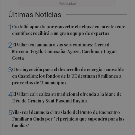
Últimas Noticias
1
Castelló apuesta por convertir el eclipse en un referente
científico: recibirá a un gran equipo de expertos
2
El Villarreal anuncia a sus seis capitanes: Gerard
Moreno, Foyth, Comesaña, Ayoze, Cardona y Logan
Costa
3
Otra inyección para el desarrollo de energía renovable
en Castellón: los fondos de la UE destinan 19 millones a
proyectos de 11 municipios
4
El Villarreal realiza su tradicional ofrenda a la Mare de
Déu de Gràcia y Sant Pasqual Baylón
5
Vila-real denuncia el traslado del Punto de Encuentro
Familiar a Onda por "el perjuicio que supondrá para las
familias"