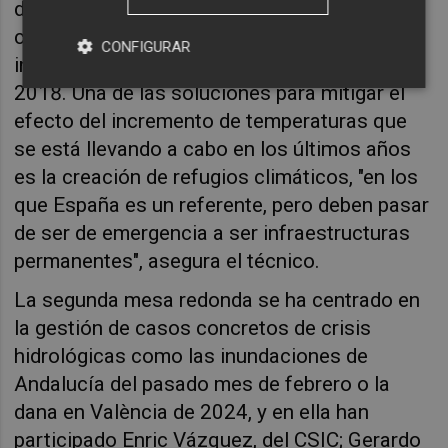
debido al calor, "ese asesino silencioso", tal y
como lo califica Royé, lo que supone un
CONFIGURAR
incremento del 37% desde el año 1991 hasta
2018. Una de las soluciones para mitigar el
efecto del incremento de temperaturas que
se está llevando a cabo en los últimos años
es la creación de refugios climáticos, "en los
que España es un referente, pero deben pasar
de ser de emergencia a ser infraestructuras
permanentes", asegura el técnico.
La segunda mesa redonda se ha centrado en
la gestión de casos concretos de crisis
hidrológicas como las inundaciones de
Andalucía del pasado mes de febrero o la
dana en València de 2024, y en ella han
participado Enric Vázquez, del CSIC; Gerardo