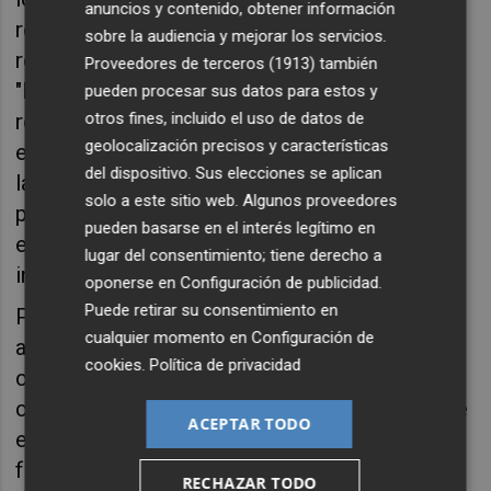
anuncios y contenido, obtener información
responder a las preguntas de los
sobre la audiencia y mejorar los servicios.
responsables". Al respecto, Doblas reivindica
Proveedores de terceros (1913)
también
"la regulación del sector, al igual que está
pueden procesar sus datos para estos y
regulado el farmacéutico, para llegar a unos
otros fines, incluido el uso de datos de
geolocalización precisos y características
estándares y hacer que la información tenga
del dispositivo. Sus elecciones se aplican
la calidad mínima y la responsabilidad se
solo a este sitio web. Algunos proveedores
pueda asumir, y poder responder a eventos
pueden basarse en el interés legítimo en
extremos que seguro se van a dar y son
lugar del consentimiento; tiene derecho a
inevitables".
oponerse en
Configuración de publicidad
.
Puede retirar su consentimiento en
Por su parte, Dominic Royé, del CSIC, ha
cualquier momento en
Configuración de
alertado de "la amenaza creciente que es el
cookies
.
Política de privacidad
calor para la sociedad" debido al cambio
climático y lo ha justificado con datos, ya que
ACEPTAR TODO
en la actualidad se estima que en el mundo
fallecen unas 460.000 personas al año
RECHAZAR TODO