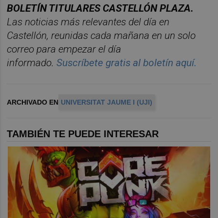
BOLET
Í
N TITULARES CASTELL
ÓN PLAZA.
Las noticias má
s relevantes del d
í
a en
Castelló
n, reunidas cada ma
ñana en un solo
correo para empezar el d
í
a
informado.
Suscríbete gratis al boletín aquí.
ARCHIVADO EN
UNIVERSITAT JAUME I (UJI)
TAMBIÉN TE PUEDE INTERESAR