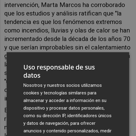
intervención, Marta Marcos ha corroborado
que los estudios y análisis ratifican que "la
tendencia es que los fenómenos extremos
como incendios, lluvias y olas de calor se han
incrementado desde la década de los años 70
y que serían improbables sin el calentamiento
global y en un clima preindustrial". Respecto a
la contribución de la ciencia ante las posibles
Uso responsable de sus
situaciones de crisis, considera necesaria
datos
"una interacción continua entre la comunidad
Nosotros y nuestros socios utilizamos
científica y los usuarios con un mensaje más
cookies y tecnologías similares para
intenso y más concreto".
almacenar y acceder a información en su
dispositivo y procesar datos personales,
En la segunda intervención de la mesa
como su dirección IP, identificadores únicos
redonda, Francisco Doblas ha insistido en la
y datos de navegación, para ofrecer
necesidad de "la calidad de la información de
anuncios y contenido personalizados, medir
los servicios medioambientales para