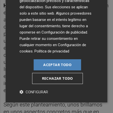
geolocalización precisos y características
Howard
Gardner
, psicólogo galardonado con
del dispositivo. Sus elecciones se aplican
el premio
Príncipe de Asturias 2011
por sus
solo a este sitio web. Algunos proveedores
aportaciones a la ciencia de la Psicología
pueden basarse en el interés legítimo en
con la teoría de las
Inteligencias Múltiples
,
lugar del consentimiento; tiene derecho a
oponerse en
Configuración de publicidad
.
postula que la
inteligencia
, lejos de ser
Puede retirar su consentimiento en
unitaria agrupando diferentes capacidades
cualquier momento en
Configuración de
específicas, es un conjunto de habilidades
cookies
.
Política de privacidad
cognitivas distintas y poco dependientes
unas de otras, y las denomina como
ACEPTAR TODO
Inteligencia intrapersonal, naturalista o
ecológica, lingüística, lógico-matemática,
RECHAZAR TODO
interpersonal, kinestésica, musical, viso-
espacial y existencial.
CONFIGURAR
Según este planteamiento, unos brillamos
en unos aspectos concretos más que en