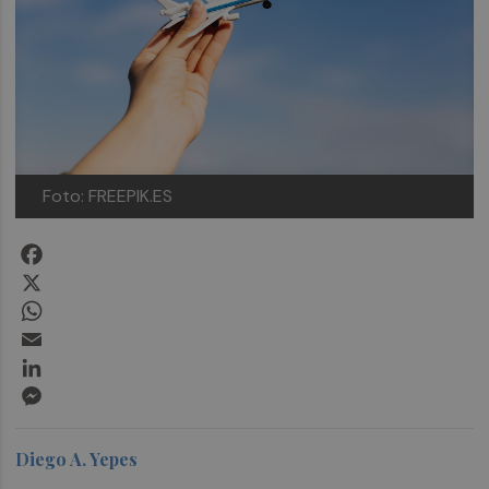
Foto: FREEPIK.ES
Facebook
X
WhatsApp
Email
LinkedIn
Messenger
Diego A. Yepes