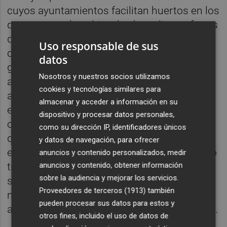
cuyos ayuntamientos facilitan huertos en los
que uno puede cultivar las hortalizas y frutas
que después consumirá. Hay ofertas
Uso responsable de sus
culturales al alcance de todos, desde visitar
datos
gratuitamente museos y exposiciones de
Nosotros y nuestros socios utilizamos
arte a recorridos históricos rigurosa y
cookies y tecnologías similares para
atractivamente presentados; asociaciones
almacenar y acceder a información en su
en las que prestar servicios voluntarios para
dispositivo y procesar datos personales,
otras personas, y múltiples oportunidades
como su dirección IP, identificadores únicos
de sacar partido al conocimiento
y datos de navegación, para ofrecer
experimentado, cuajado día a día por el largo
anuncios y contenido personalizados, medir
transitar de la vida en eso que llaman
anuncios y contenido, obtener información
sobre la audiencia y mejorar los servicios.
sabiduría, y que aplicado en su correcta
Proveedores de terceros (1913)
también
medida nos permite sostener un vuelo
pueden procesar sus datos para estos y
apacible y tan satisfactorio como uno desee.
otros fines, incluido el uso de datos de