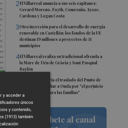
2
El Villarreal anuncia a sus seis capitanes:
Gerard Moreno, Foyth, Comesaña, Ayoze,
Cardona y Logan Costa
3
Otra inyección para el desarrollo de energía
renovable en Castellón: los fondos de la UE
destinan 19 millones a proyectos de 11
municipios
4
El Villarreal realiza su tradicional ofrenda a
la Mare de Déu de Gràcia y Sant Pasqual
Baylón
5
Vila-real denuncia el traslado del Punto de
Encuentro Familiar a Onda por "el perjuicio
que supondrá para las familias"
r y acceder a
2
tificadores únicos
cios y contenido,
Suscríbete al canal
os (1913)
también
calización