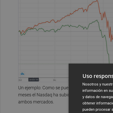
Uso respons
Nosotros y nuestr
Un ejemplo: Como se puede observar, de qué bo
información en su 
meses el Nasdaq ha subido un 45% y el Ibex 35 h
y datos de navega
ambos mercados.
obtener informació
pueden procesar su