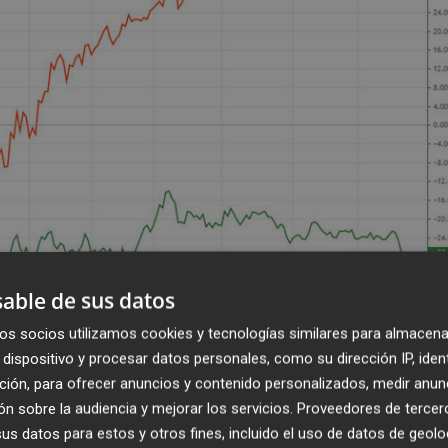
able de sus datos
os socios utilizamos cookies y tecnologías similares para almacena
lsa hablemos importa y mucho. En el mismo periodo de 1
dispositivo y procesar datos personales, como su dirección IP, iden
a caído un 28%. En total, una diferencia del 73% entre
ción, para ofrecer anuncios y contenido personalizados, medir anun
n sobre la audiencia y mejorar los servicios.
Proveedores de tercer
s datos para estos y otros fines, incluido el uso de datos de geolo