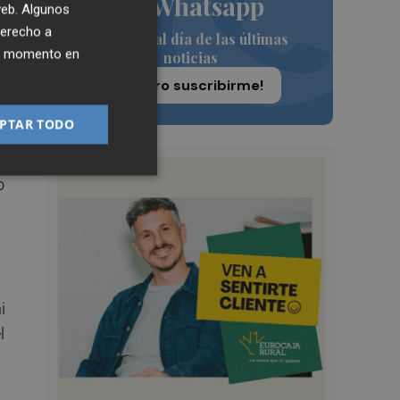
de Whatsapp
 web. Algunos
derecho a
Siempre al día de las últimas
ier momento en
noticias
¡Quiero suscribirme!
.
PTAR TODO
n
o
i
l