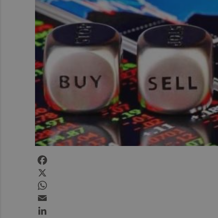
Facebook
X
WhatsApp
Email
LinkedIn