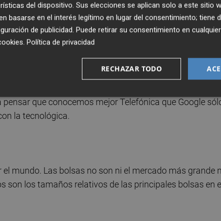
rísticas del dispositivo. Sus elecciones se aplican solo a este sitio
 basarse en el interés legítimo en lugar del consentimiento; tiene 
guración de publicidad
. Puede retirar su consentimiento en cualqu
lo): el sesgo de familiaridad. Tendemos a creer que
cookies
.
Política de privacidad
 hecho de que vemos sus marcas con más frecuencia. Le
pero no se deje consolar por ello (salvo que sea americano)
RECHAZAR TODO
ACE
uando se ha hecho algún tipo de análisis en comparació
 a pensar que conocemos mejor Telefónica que Google sól
on la tecnológica.
 ser el mundo. Las bolsas no son ni el mercado más grande n
s son los tamaños relativos de las principales bolsas en e