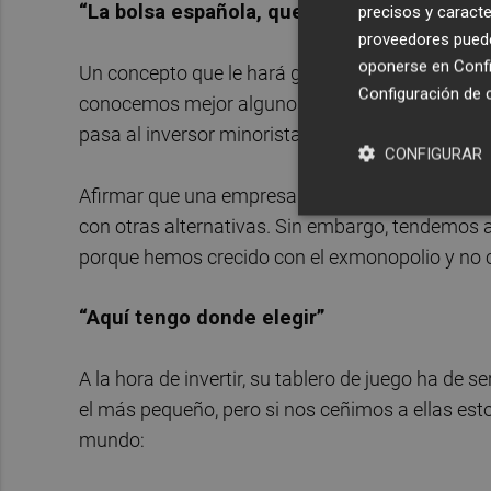
“La bolsa española, que la conozco”
precisos y caracte
proveedores pueden
oponerse en
Confi
Un concepto que le hará ganar dinero (o ahorrar
Configuración de 
conocemos mejor algunos valores por el simple
pasa al inversor minorista de todos los países, 
CONFIGURAR
Afirmar que una empresa se conoce es posible c
con otras alternativas. Sin embargo, tendemos
porque hemos crecido con el exmonopolio y no c
“Aquí tengo donde elegir”
A la hora de invertir, su tablero de juego ha de
el más pequeño, pero si nos ceñimos a ellas esto
mundo: