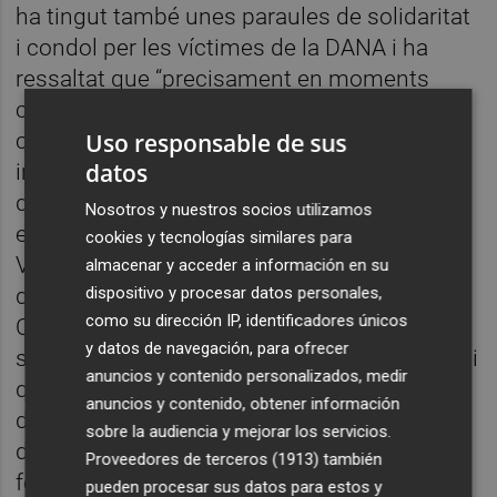
ha tingut també unes paraules de solidaritat
i condol per les víctimes de la DANA i ha
ressaltat que “precisament en moments
com estos resulta evident la necessitat de
Uso responsable de sus
continuar apostant per la ciència, la
datos
innovació i la tecnologia, que ens poden
donar respostes per a gestionar i previndre
Nosotros y nuestros socios utilizamos
estes catàstrofes”. Fajardo ha incidit en què
cookies y tecnologías similares para
Vila-real va ser pionera a la província fa més
almacenar y acceder a información en su
dispositivo y procesar datos personales,
de 10 anys a convertir-se en Ciutat de la
como su dirección IP, identificadores únicos
Ciència i la Innovació, “un camí al qual s'han
y datos de navegación, para ofrecer
sumat més municipis de la nostra província i
anuncios y contenido personalizados, medir
que hem recorregut de la mà de la Càtedra
anuncios y contenido, obtener información
d'Innovació Ceràmica de l'UJI, centres
sobre la audiencia y mejorar los servicios.
d'investigació, empreses i institucions per a
Proveedores de terceros (1913)
también
fomentar un ecosistema innovador que
pueden procesar sus datos para estos y