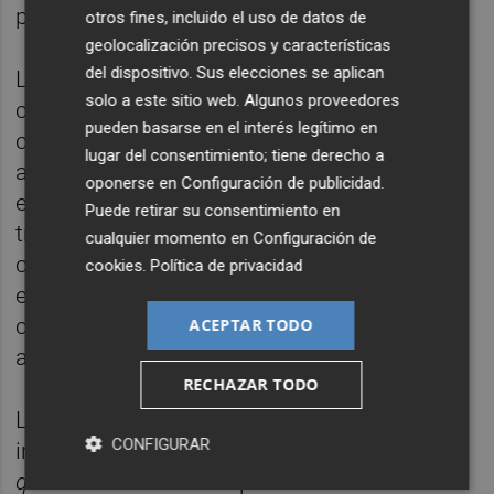
permeta el progrés social i econòmic”.
otros fines, incluido el uso de datos de
geolocalización precisos y características
del dispositivo. Sus elecciones se aplican
La vicealcaldessa ha agraït el treball de la
solo a este sitio web. Algunos proveedores
càtedra, amb el seu director Juan Carda al
pueden basarse en el interés legítimo en
capdavant, i ha ressaltat que després de 10
lugar del consentimiento; tiene derecho a
anys, Fira Destaca “s'ha consolidat com un
oponerse en
Configuración de publicidad
.
esdeveniment de referència per a facilitar la
Puede retirar su consentimiento en
transferència científica, tecnològica i el
cualquier momento en
Configuración de
coneixement des de la universitat al teixit
cookies
.
Política de privacidad
empresarial i també per a despertar l'interés
científic en entre els nostres joves i formar
ACEPTAR TODO
als científics del futur”.
RECHAZAR TODO
L'acte s'ha tancat amb la conferència
CONFIGURAR
inaugural
La catàlisi com a motor de la
química xostenible
del professor
Javier