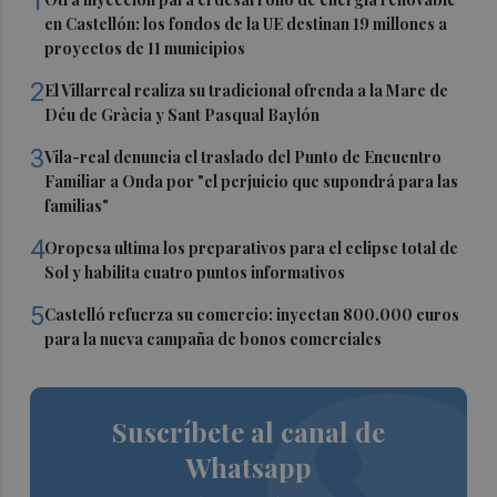
1
en Castellón: los fondos de la UE destinan 19 millones a
proyectos de 11 municipios
2
El Villarreal realiza su tradicional ofrenda a la Mare de
Déu de Gràcia y Sant Pasqual Baylón
3
Vila-real denuncia el traslado del Punto de Encuentro
Familiar a Onda por "el perjuicio que supondrá para las
familias"
4
Oropesa ultima los preparativos para el eclipse total de
Sol y habilita cuatro puntos informativos
5
Castelló refuerza su comercio: inyectan 800.000 euros
para la nueva campaña de bonos comerciales
Suscríbete al canal de
Whatsapp