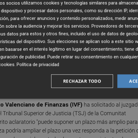
os socios utilizamos cookies y tecnologías similares para almacena
ando", ha indicado Durán.
dispositivo y procesar datos personales, como su dirección IP, iden
ción, para ofrecer anuncios y contenido personalizados, medir anun
ministrador concursal ya ha reclamado al juzgado
n sobre la audiencia y mejorar los servicios.
Proveedores de tercer
omar la decisión final sobre el futuro de Marie Clarie.
s datos para estos y otros fines, incluido el uso de datos de geolo
rísticas del dispositivo. Sus elecciones se aplican solo a este sitio
ó el auto en el que desautorizaba la venta de Marie Claire e
 basarse en el interés legítimo en lugar del consentimiento; tiene 
guración de publicidad
. Puede retirar su consentimiento en cualqu
a en 5 días el plazo para presentar recurso de reposición.
cookies
.
Política de privacidad
 24 horas, por lo que
el tiempo para presentar
RECHAZAR TODO
ACE
e ampliar el plazo
to Valenciano de Finanzas (IVF)
ha solicitado al juzga
el Tribunal Superior de Justicia (TSJ) de la Comunitat
rito aclaratorio "puede suponer un plazo más amplio para
eza podría ampliar el plazo una vez responda a la petición 