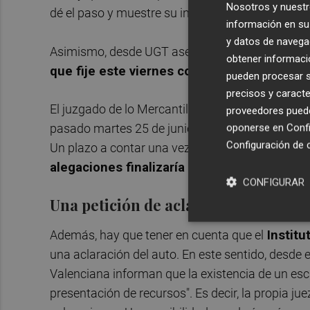
Nosotros y nuestr
dé el paso y muestre su intención seguir negoci
información en su 
y datos de navega
Asimismo, desde UGT aseguran que el propio
ad
obtener informació
que fije este viernes como plazo tope
para t
pueden procesar su
precisos y caracte
El juzgado de lo Mercantil 1 de Castellón notific
proveedores pueden
oponerse en
Confi
pasado martes 25 de junio. Ese mismo auto fijab
Configuración de 
Un plazo a contar una vez transcurrido al menos
alegaciones finalizaría entre este jueves
.
CONFIGURAR
Una petición de aclaración que pued
Además, hay que tener en cuenta que el
Institu
una aclaración del auto. En este sentido, desde 
Valenciana informan que la existencia de un esc
presentación de recursos". Es decir, la propia ju