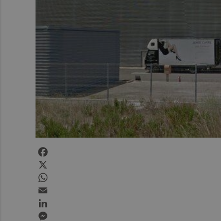
Facebook
X
WhatsApp
Email
LinkedIn
Messenger