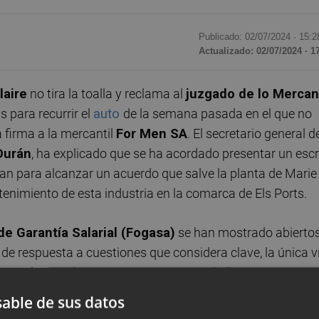
Publicado: 02/07/2024 ·
15:2
Actualizado: 02/07/2024 · 1
laire
no tira la toalla y reclama al
juzgado de lo Mercant
s para recurrir el
auto
de la semana pasada en el que no
a firma a la mercantil
F
or Men SA
. El secretario general d
Durán
, ha explicado que se ha acordado presentar un escr
dan para alcanzar un acuerdo que salve la planta de Marie
antenimiento de esta industria en la comarca de Els Ports.
e Garantía Salarial (Fogasa)
se han mostrado abierto
 de respuesta a cuestiones que considera clave, la única v
ntar alargar el tiempo para que se pueda llegar a un
juzgado que prolongue el plazo de cinco días para recurrir
able de sus datos
nes plantadas. "Sabemos que tiene que ser For Men el que