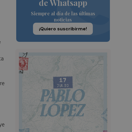
de Whatsapp
n
Siempre al día de las últimas
noticias
¡Quiero suscribirme!
e
ta
re
ye