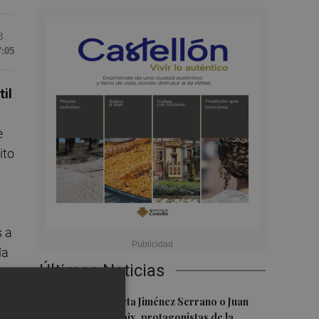
8
7:05
il
e
ito
s a
ía
Últimas Noticias
 el
1
Juan Tallón, Marta Jiménez Serrano o Juan
Evaristo Valls Boix, protagonistas de la