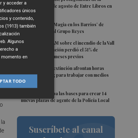
r y acceder a
programación de agosto de Entre Libros en
tificadores únicos
Benicàssim
cios y contenido,
2
Los talleres de ‘Magia en los Barrios’ de
os (1913)
también
Castelló llegan al Grupo Reyes
calización
 web. Algunos
3
Informe del CEAM sobre el incendio de la Vall
l
derecho a
d'Uixó: la vegetación perdió el 51% de
humedad en los meses previos
ier momento en
4
Los equipos de extinción afrontan horas
"vitales" en Tírig para trabajar con medios
PTAR TODO
aéreos
5
Burriana aprueba las bases para crear 14
nuevas plazas de agente de la Policía Local
do
 la
Suscríbete al canal
de