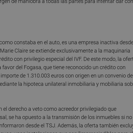
rgen de maniobra a todas las partes para intentar dar co
 como constaba en el auto, es una empresa inactiva desd
 Marie Claire se extiende exclusivamente a la maquinaria
édito con privilegio especial del IVF. De este modo, la ofer
 favor del Fogasa, que tiene reconocido un crédito con
or importe de 1.310.003 euros con origen en un convenio de
ante la hipoteca unilateral inmobiliaria y mobiliaria sob
n el derecho a veto como acreedor privilegiado que
sal, se ha opuesto a la transmisión de los inmuebles si no
, informaron desde el TSJ. Además, la oferta también exclu