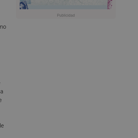
l
omo
e
sa
e
de