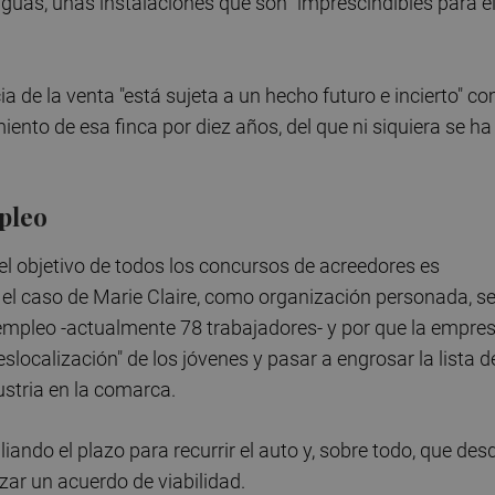
aguas, unas instalaciones que son "imprescindibles para e
cia de la venta "está sujeta a un hecho futuro e incierto" c
ento de esa finca por diez años, del que ni siquiera se ha
d
pleo
el objetivo de todos los concursos de acreedores es
 el caso de Marie Claire, como organización personada, s
empleo -actualmente 78 trabajadores- y por que la empre
eslocalización" de los jóvenes y pasar a engrosar la lista d
ustria en la comarca.
iando el plazo para recurrir el auto y, sobre todo, que des
zar un acuerdo de viabilidad.