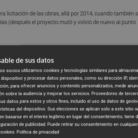
ra licitación de las obras, allá por 2014, cuando también 
vías (después el proyecto mutó y volvió de nuevo al punto
able de sus datos
ividida en dos lotes. El primero abarca el tramo Castelló-
euros. El segundo, entre la capital del Baix Maestrat y la
os socios utilizamos cookies y tecnologías similares para almacena
valor estimado de 45 millones de euros y también compren
dispositivo y procesar datos personales, como su dirección IP, iden
ción, para ofrecer anuncios y contenido personalizados, medir anun
importes no incluyen el IVA.
n sobre la audiencia y mejorar los servicios.
Proveedores de tercer
s datos para estos y otros fines, incluido el uso de datos de geolo
al y como detalló Moncloa en su comunicado
. La prime
rísticas del dispositivo. Sus elecciones se aplican solo a este sitio
uperestructura y adecuación de plataforma y electrificaci
 basarse en el interés legítimo en lugar del consentimiento; tiene 
io de ancho en las vías, los apartaderos de 750 metros
guración de publicidad
. Puede retirar su consentimiento en cualqu
cookies
.
Política de privacidad