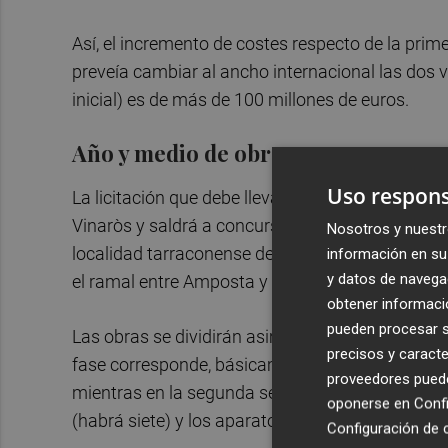
Así, el incremento de costes respecto de la prime
preveía cambiar al ancho internacional las dos 
inicial) es de más de 100 millones de euros.
Año y medio de obras
Uso respons
La licitación que debe llevar a cabo Adif estará d
Vinaròs y saldrá a concurso por 76,8 millones de 
Nosotros y nuestr
localidad tarraconense de Vandellós, tiene un 
información en su 
y datos de navega
el ramal entre Amposta y Tortosa. En ambos los 
obtener informació
pueden procesar su
Las obras se dividirán asimismo en dos fases,
t
precisos y caracte
fase corresponde, básicamente, a las obras de s
proveedores pueden
mientras en la segunda se materializará el camb
oponerse en
Confi
(habrá siete) y los aparatos de vía.
Configuración de 