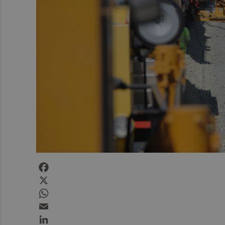
Facebook
X
WhatsApp
Email
LinkedIn