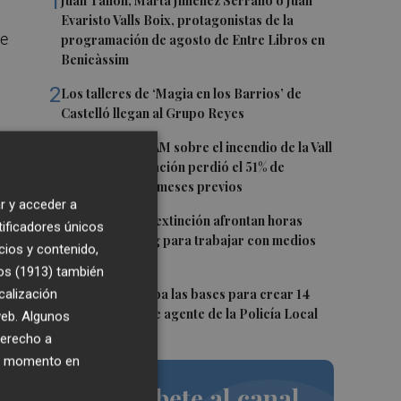
1
Juan Tallón, Marta Jiménez Serrano o Juan
Evaristo Valls Boix, protagonistas de la
se
programación de agosto de Entre Libros en
Benicàssim
2
Los talleres de ‘Magia en los Barrios’ de
Castelló llegan al Grupo Reyes
3
Informe del CEAM sobre el incendio de la Vall
d'Uixó: la vegetación perdió el 51% de
humedad en los meses previos
r y acceder a
4
Los equipos de extinción afrontan horas
de
tificadores únicos
"vitales" en Tírig para trabajar con medios
cios y contenido,
aéreos
os (1913)
también
5
calización
Burriana aprueba las bases para crear 14
ra
nuevas plazas de agente de la Policía Local
 web. Algunos
ón;
derecho a
ier momento en
Suscríbete al canal