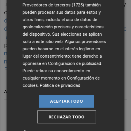
tramitación en la provincia de Castellón. Muy
Proveedores de terceros (1725)
también
cercano a este,
en los términos municipales
pueden procesar sus datos para estos y
de la Salzadella, Tírig y Sant Mateu, el yerno
otros fines, incluido el uso de datos de
geolocalización precisos y características
de
Florentino Pérez
,
Jesús Martín
, promueve
del dispositivo. Sus elecciones se aplican
la instalación de 22 aerogeneradores
en dos
solo a este sitio web. Algunos proveedores
parques;
mientras Renomar pretende invertir
pueden basarse en el interés legítimo en
más de 130 millones de euros en cinco
lugar del consentimiento; tiene derecho a
nuevos parques eólicos en la comarca de Els
oponerse en
Configuración de publicidad
.
Ports
.
Puede retirar su consentimiento en
cualquier momento en
Configuración de
cookies
.
Política de privacidad
ARCHIVADO EN
ACEPTAR TODO
RECHAZAR TODO