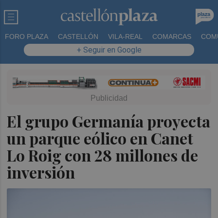
FORO PLAZA
CASTELLÓN
VILA-REAL
COMARCAS
COM
+ Seguir en Google
El grupo Germanía proyecta
un parque eólico en Canet
Lo Roig con 28 millones de
inversión