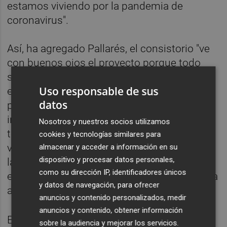
estamos viviendo por la pandemia de
coronavirus".
Así, ha agregado Pallarés, el consistorio "ve
con buenos ojos el proyecto porque todo
son ventajas y, además, sería un gran paso
Uso responsable de sus
en el plano de la eficiencia energética". La
datos
primera edil también ha destacado que la
instalación tiene una nula afección sobre el
Nosotros y nuestros socios utilizamos
terreno pues, "al tratarse de una industria
cookies y tecnologías similares para
verde, no contaminante, no tiene impacto en
almacenar y acceder a información en su
dispositivo y procesar datos personales,
la sierra; de hecho, la existencia del parque
como su dirección IP, identificadores únicos
es compatible con otras actividades como la
y datos de navegación, para ofrecer
agrícola o la ganadera".
anuncios y contenido personalizados, medir
anuncios y contenido, obtener información
El proyecto es uno más de los que están en
sobre la audiencia y mejorar los servicios.