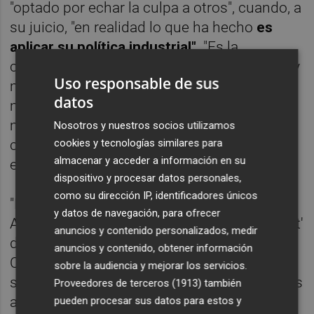
"optado por echar la culpa a otros", cuando, a
su juicio, "en realidad lo que ha hecho
es
aplicar su política industrial"
. "Es la
consellera que dijo que 'las empresas nace y
Uso responsable de sus
mueren' y que 'no se puede mantener a
datos
muertos vivientes' en un evidente
menosprecio a las familias afectadas por la
Nosotros y nuestros socios utilizamos
crisis de la compañía y al futuro del tejido
cookies y tecnologías similares para
almacenar y acceder a información en su
económico de la zona", ha argumentado.
dispositivo y procesar datos personales,
como su dirección IP, identificadores únicos
"Esta es la política de -el presidente de
y datos de navegación, para ofrecer
Argentina, Javier- Milei que trae -el 'president'
anuncios y contenido personalizados, medir
de la Generalitat, Carlos- Mazón a la
anuncios y contenido, obtener información
Comunitat Valenciana y que solo genera
sobre la audiencia y mejorar los servicios.
sufrimiento a las familias de los trabajadores
Proveedores de terceros (1913)
también
afectados por la inacción de un Consell que
pueden procesar sus datos para estos y