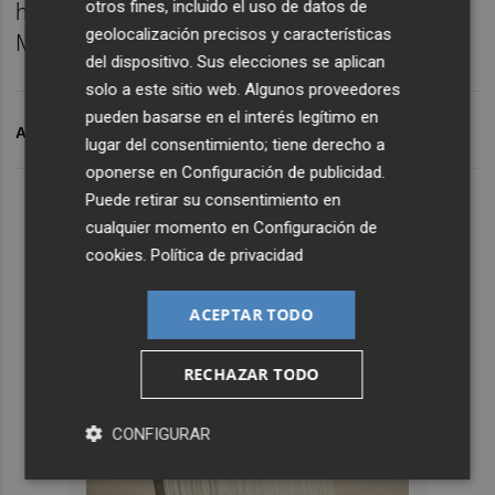
otros fines, incluido el uso de datos de
ha olvidado a la industria", ha manifestado
geolocalización precisos y características
María José Salvador.
del dispositivo. Sus elecciones se aplican
solo a este sitio web. Algunos proveedores
pueden basarse en el interés legítimo en
ARCHIVADO EN
MAR
lugar del consentimiento; tiene derecho a
oponerse en
Configuración de publicidad
.
Puede retirar su consentimiento en
cualquier momento en
Configuración de
cookies
.
Política de privacidad
ACEPTAR TODO
RECHAZAR TODO
CONFIGURAR