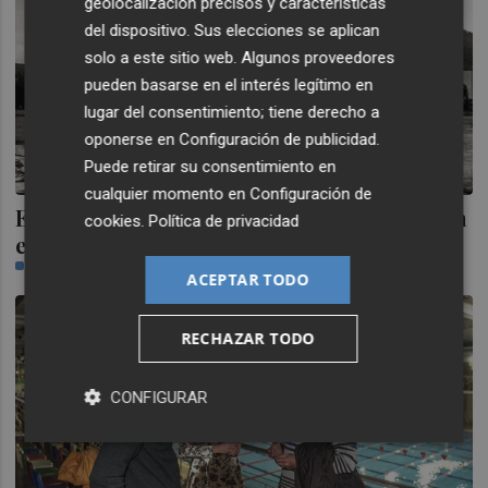
geolocalización precisos y características
del dispositivo. Sus elecciones se aplican
solo a este sitio web. Algunos proveedores
pueden basarse en el interés legítimo en
lugar del consentimiento; tiene derecho a
oponerse en
Configuración de publicidad
.
Puede retirar su consentimiento en
cualquier momento en
Configuración de
El fotógrafo de Almassora José Cintas gana
cookies
.
Política de privacidad
el II concurso Guille Martí Revillo
CASTELLÓN PLAZA
ACEPTAR TODO
RECHAZAR TODO
CONFIGURAR