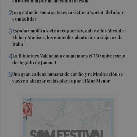
en Moratalla por un incendio forestal
2
Jorge Martín suma su tercera victoria 'sprint' del año y
es más líder
3
España amplía a siete aeropuertos, entre ellos Alicante-
Elche y Manises, los controles aleatorios a viajeros de
Italia
4
La Biblioteca Valenciana conmemora el 750 aniversario
del legado de Jaume I
5
Una gran cadena humana de cariño y reivindicación se
vuelve a abrazar en las playas por el Mar Menor