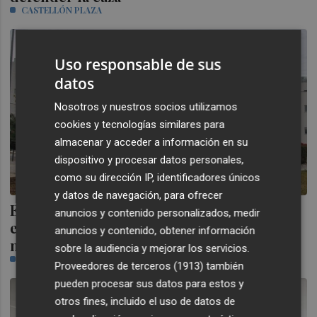
CASTELLÓN PLAZA
Uso responsable de sus
datos
Nosotros y nuestros socios utilizamos
cookies y tecnologías similares para
almacenar y acceder a información en su
dispositivo y procesar datos personales,
como su dirección IP, identificadores únicos
y datos de navegación, para ofrecer
El hospital de Vinaròs instala
anuncios y contenido personalizados, medir
esterilizadores de última generación y
anuncios y contenido, obtener información
mejora la seguridad quirúrgica
sobre la audiencia y mejorar los servicios.
CASTELLÓN PLAZA
Proveedores de terceros (1913)
también
pueden procesar sus datos para estos y
otros fines, incluido el uso de datos de