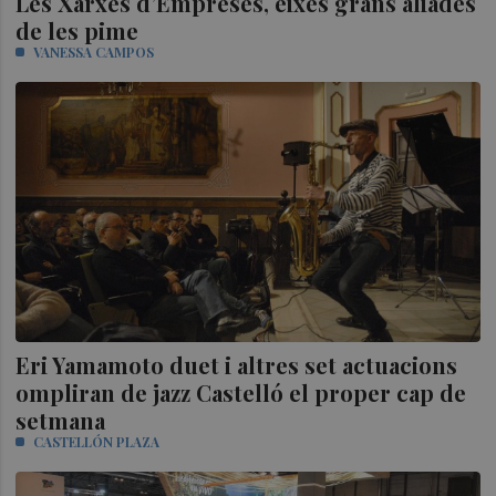
Les Xarxes d’Empreses, eixes grans aliades
de les pime
VANESSA CAMPOS
Eri Yamamoto duet i altres set actuacions
ompliran de jazz Castelló el proper cap de
setmana
CASTELLÓN PLAZA