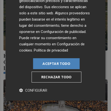
geolocalización precisos y características
del dispositivo. Sus elecciones se aplican
solo a este sitio web. Algunos proveedores
pueden basarse en el interés legítimo en
lugar del consentimiento; tiene derecho a
oponerse en
Configuración de publicidad
.
Puede retirar su consentimiento en
cualquier momento en
Configuración de
cookies
.
Política de privacidad
El PSPV-PSOE propone una PNL en el
Congreso para garantizar la gratuidad de
ACEPTAR TODO
la AP-7 en 2020
CASTELLÓN PLAZA
RECHAZAR TODO
CONFIGURAR