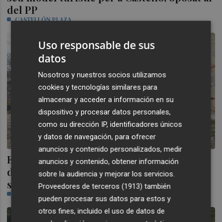
del PP
CASTELLÓN PLAZA
Uso responsable de sus
datos
Nosotros y nuestros socios utilizamos
cookies y tecnologías similares para
almacenar y acceder a información en su
dispositivo y procesar datos personales,
como su dirección IP, identificadores únicos
y datos de navegación, para ofrecer
anuncios y contenido personalizados, medir
El Consell asume el Mas de Sanaüja y Puig
anuncios y contenido, obtener información
destaca que el Penyagolosa es "un
sobre la audiencia y mejorar los servicios.
símbolo" valenciano
Proveedores de terceros (1913)
también
CASTELLÓN PLAZA
pueden procesar sus datos para estos y
otros fines, incluido el uso de datos de