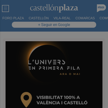
FORO PLAZA
CASTELLÓN
VILA-REAL
COMARCAS
COM
+ Seguir en Google