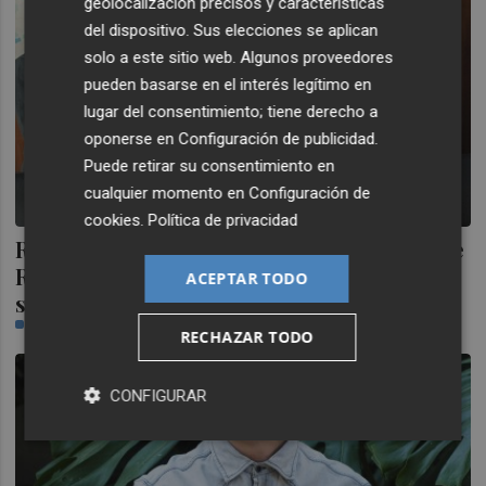
geolocalización precisos y características
del dispositivo. Sus elecciones se aplican
solo a este sitio web. Algunos proveedores
pueden basarse en el interés legítimo en
lugar del consentimiento; tiene derecho a
oponerse en
Configuración de publicidad
.
Puede retirar su consentimiento en
cualquier momento en
Configuración de
cookies
.
Política de privacidad
RTVE firma un conveni amb l'Associació de
Ràdios Universitàries per a difondre els
ACEPTAR TODO
seus programes
CASTELLÓN PLAZA
RECHAZAR TODO
CONFIGURAR