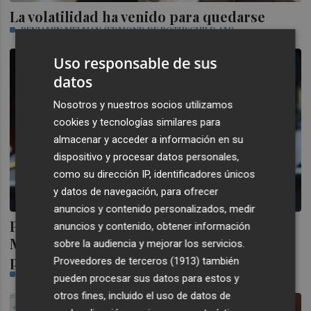
La volatilidad ha venido para quedarse
BENJAMIN MELMAN (EDMOND DE ROTHSCHILD AM)
Uso responsable de sus
datos
Nosotros y nuestros socios utilizamos
cookies y tecnologías similares para
almacenar y acceder a información en su
dispositivo y procesar datos personales,
como su dirección IP, identificadores únicos
y datos de navegación, para ofrecer
anuncios y contenido personalizados, medir
Peter Lim vuelve a sonreír: Thomson
anuncios y contenido, obtener información
Medical Group sube en bolsa y sale de
sobre la audiencia y mejorar los servicios.
pérdidas
Proveedores de terceros (1913)
también
LUIS A. TORRALBA
pueden procesar sus datos para estos y
otros fines, incluido el uso de datos de