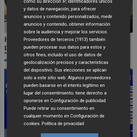
como su dirección IP, identificadores únicos
y datos de navegación, para ofrecer
anuncios y contenido personalizados, medir
anuncios y contenido, obtener información
sobre la audiencia y mejorar los servicios.
El PP provincial reclama "medidas de
Proveedores de terceros (1913)
también
protección" para la naranja ante la
pueden procesar sus datos para estos y
"amenaza" del Mercosur
otros fines, incluido el uso de datos de
CASTELLÓN PLAZA
geolocalización precisos y características
del dispositivo. Sus elecciones se aplican
solo a este sitio web. Algunos proveedores
pueden basarse en el interés legítimo en
lugar del consentimiento; tiene derecho a
oponerse en
Configuración de publicidad
.
Puede retirar su consentimiento en
cualquier momento en
Configuración de
cookies
.
Política de privacidad