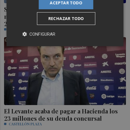
ACEPTAR TODO
Sancho (Playas de Castellón): "Cuando
mejore la técnica saltaré mucho más de
RECHAZAR TODO
2,26 metros
PAULA LERÍN
CONFIGURAR
El Levante acaba de pagar a Hacienda los
23 millones de su deuda concursal
CASTELLÓN PLAZA