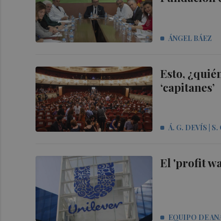
ÁNGEL BÁEZ
Esto, ¿quié
‘capitanes’
Á. G. DEVÍS | S
El 'profit 
EQUIPO DE AN