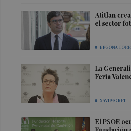
Atitlan cre
el sector fo
BEGOÑA TORR
La Generali
Feria Valenc
XAVI MORET
El PSOE ocu
Fundación d