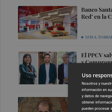
Banco Santa
Red' en la 
LUIS A. TORRA
El PPCV sal
y Comprom
Uso respons
MARTA GOZAL
Nosotros y nuestr
información en su 
y datos de navega
El empresar
obtener informació
a tirar de 
pueden procesar su