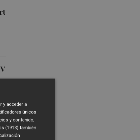
rt
PV
r y acceder a
tificadores únicos
cios y contenido,
e
os (1913)
también
calización