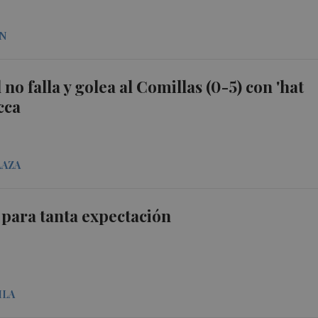
N
l no falla y golea al Comillas (0-5) con 'hat
cca
LAZA
 para tanta expectación
ILA