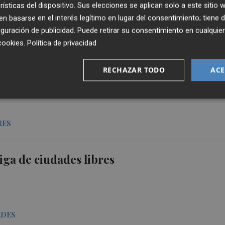
rísticas del dispositivo. Sus elecciones se aplican solo a este sitio
 basarse en el interés legítimo en lugar del consentimiento; tiene 
guración de publicidad
. Puede retirar su consentimiento en cualqu
LBA
cookies
.
Política de privacidad
 el control en origen y el transporte en frí
RECHAZAR TODO
ACE
a para evitar la llegada de plagas
RES
iga de ciudades libres
ADES