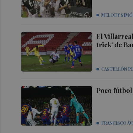
MELODY SIMÓ
El Villarrea
trick' de Ba
CASTELLÓN P
Poco fútbol
FRANCISCO ÁV