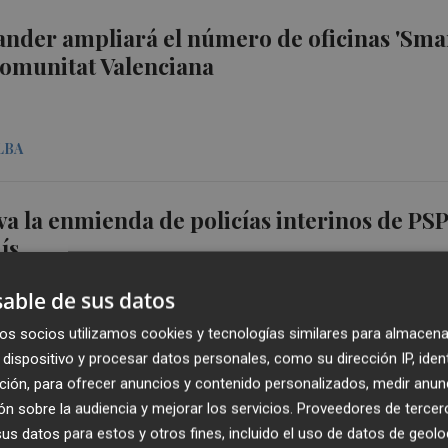
nder ampliará el número de oficinas 'Sma
Comunitat Valenciana
LBA
va la enmienda de policías interinos de PS
ís
able de sus datos
BO
os socios utilizamos cookies y tecnologías similares para almacena
dispositivo y procesar datos personales, como su dirección IP, iden
ción, para ofrecer anuncios y contenido personalizados, medir anun
io valenciano José Ignacio Comenge vuelv
n sobre la audiencia y mejorar los servicios.
Proveedores de tercer
chequera en Ebro Foods
s datos para estos y otros fines, incluido el uso de datos de geolo