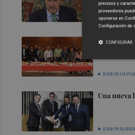
precisos y caracte
proveedores pueden
oponerse en
Confi
LUIS A. TORRA
Configuración de 
La Unió pide
CONFIGURAR
de la naranj
RAMON OLIVA
Una nueva l
RAMON MARR