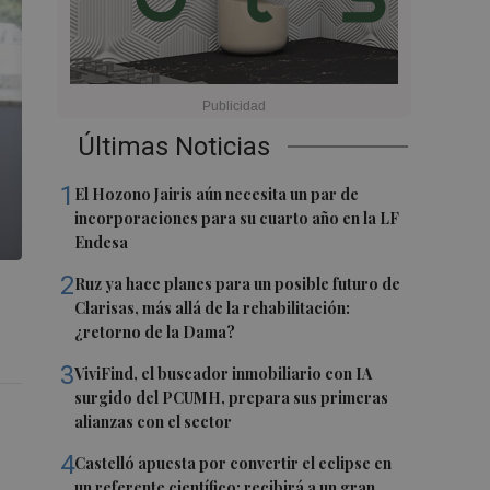
Últimas Noticias
1
El Hozono Jairis aún necesita un par de
incorporaciones para su cuarto año en la LF
Endesa
2
Ruz ya hace planes para un posible futuro de
Clarisas, más allá de la rehabilitación:
¿retorno de la Dama?
3
ViviFind, el buscador inmobiliario con IA
surgido del PCUMH, prepara sus primeras
alianzas con el sector
4
Castelló apuesta por convertir el eclipse en
un referente científico: recibirá a un gran