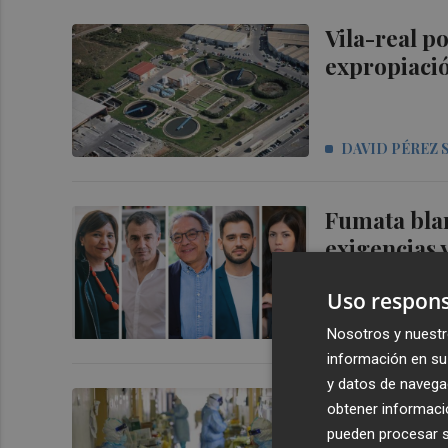
Vila-real po
expropiació
DAVID PÉREZ 
Fumata blan
exigencias 
Uso respons
MARTA GOZAL
Nosotros y nuestr
información en su 
y datos de navega
Castellón s
obtener informació
nuevos brot
pueden procesar su