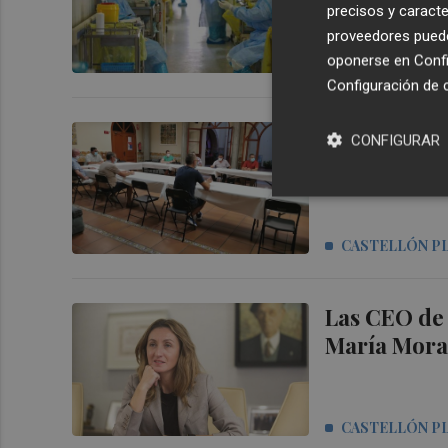
precisos y caracte
proveedores pueden
oponerse en
Confi
CASTELLÓN P
Configuración de 
Los barrios
CONFIGURAR
hasta fin d
CASTELLÓN P
Las CEO de 
María Mora,
CASTELLÓN P