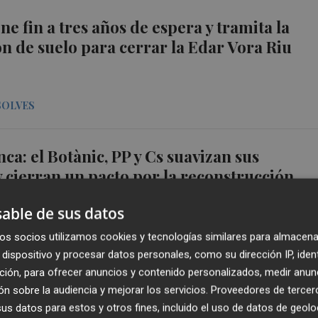
ne fin a tres años de espera y tramita la
n de suelo para cerrar la Edar Vora Riu
SOLVES
ca: el Botànic, PP y Cs suavizan sus
y cierran un pacto por la reconstrucción
able de sus datos
BO
os socios utilizamos cookies y tecnologías similares para almacena
dispositivo y procesar datos personales, como su dirección IP, iden
ción, para ofrecer anuncios y contenido personalizados, medir anun
uma 15 contagios pero sigue sin detectarse
n sobre la audiencia y mejorar los servicios.
Proveedores de tercer
es en la provincia
s datos para estos y otros fines, incluido el uso de datos de geolo