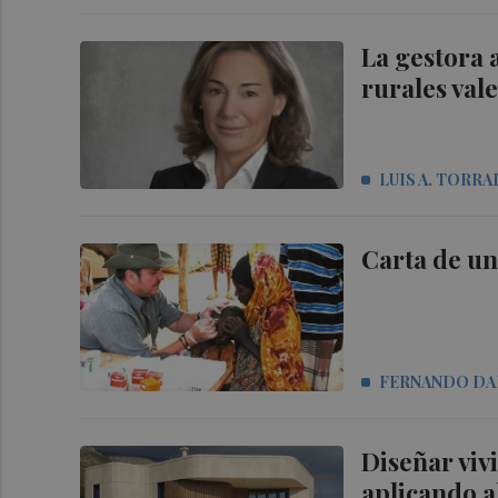
La gestora 
rurales val
LUIS A. TORRA
Carta de u
FERNANDO D
Diseñar viv
aplicando a