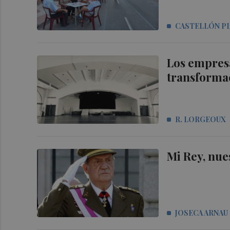
CASTELLÓN P
Los empres
transformac
R. LORGEOUX
Mi Rey, nue
JOSECA ARNAU