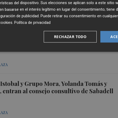
rísticas del dispositivo. Sus elecciones se aplican solo a este sitio
 basarse en el interés legítimo en lugar del consentimiento; tiene 
guración de publicidad
. Puede retirar su consentimiento en cualqu
LAZA
cookies
.
Política de privacidad
 de Vila-real también suspenden las fiestas
RECHAZAR TODO
ACE
e año
LAZA
Istobal y Grupo Mora, Yolanda Tomás y
 entran al consejo consultivo de Sabadell
LAZA