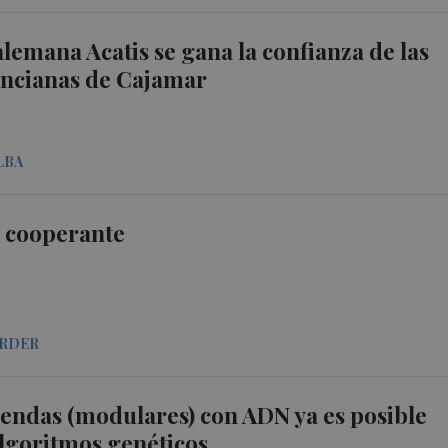
alemana Acatis se gana la confianza de las
encianas de Cajamar
LBA
n cooperante
ARDER
iendas (modulares) con ADN ya es posible
lgoritmos genéticos