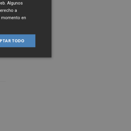
 web. Algunos
derecho a
ier momento en
PTAR TODO