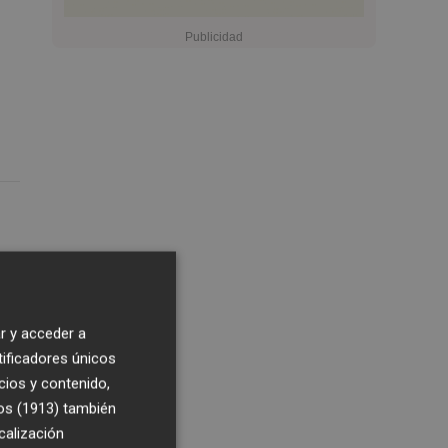
r y acceder a
tificadores únicos
cios y contenido,
os (1913)
también
calización