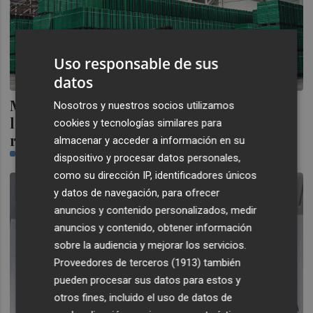
Uso responsable de sus
datos
Mercadona consolida su modelo de
Nosotros y nuestros socios utilizamos
logística sostenible tras 25 años de
cookies y tecnologías similares para
relación con Logifruit
almacenar y acceder a información en su
CASTELLÓN PLAZA
dispositivo y procesar datos personales,
como su dirección IP, identificadores únicos
y datos de navegación, para ofrecer
anuncios y contenido personalizados, medir
anuncios y contenido, obtener información
sobre la audiencia y mejorar los servicios.
Proveedores de terceros (1913)
también
pueden procesar sus datos para estos y
otros fines, incluido el uso de datos de