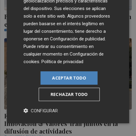
geolocalización precisos y características
del dispositivo. Sus elecciones se aplican
BBVA emite 1.942 tarjetas Aqua en Castellón
solo a este sitio web. Algunos proveedores
en tres meses y medio
pueden basarse en el interés legítimo en
CASTELLÓN PLAZA
lugar del consentimiento; tiene derecho a
oponerse en
Configuración de publicidad
.
Puede retirar su consentimiento en
cualquier momento en
Configuración de
cookies
.
Política de privacidad
ACEPTAR TODO
RECHAZAR TODO
CONFIGURAR
Fira Barcelona y 'Smart Business:
Innovación & Valores' irán juntos en la
difusión de actividades