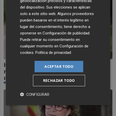
geolocalización precisos y características
del dispositivo. Sus elecciones se aplican
solo a este sitio web. Algunos proveedores
pueden basarse en el interés legítimo en
lugar del consentimiento; tiene derecho a
oponerse en
Configuración de publicidad
.
Puede retirar su consentimiento en
cualquier momento en
Configuración de
cookies
.
Política de privacidad
El servicio de atención a la dependencia
ACEPTAR TODO
resuelve al día unos 140 expedientes de
nuevos beneficiarios
RECHAZAR TODO
CASTELLÓN PLAZA
CONFIGURAR