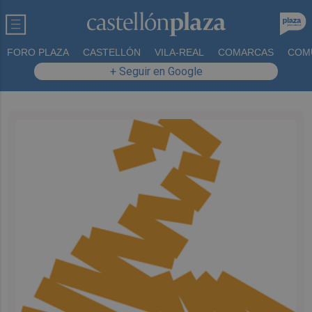
FORO PLAZA
CASTELLÓN
VILA-REAL
COMARCAS
COM
+ Seguir en Google