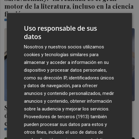
motor de la literatura, incluso en la ciencia
ficción
RAFA CERVERA
Uso responsable de sus
datos
Nosotros y nuestros socios utilizamos
cookies y tecnologías similares para
almacenar y acceder a información en su
dispositivo y procesar datos personales,
como su dirección IP, identificadores únicos
y datos de navegación, para ofrecer
anuncios y contenido personalizados, medir
anuncios y contenido, obtener información
Sanidad saca a licitación el mantenimiento
sobre la audiencia y mejorar los servicios.
de la plataforma para obtener el
Proveedores de terceros (1913)
también
certificado Covid UE
pueden procesar sus datos para estos y
BALMA MATEU
otros fines, incluido el uso de datos de