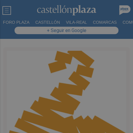
FORO PLAZA
CASTELLÓN
VILA-REAL
COMARCAS
COM
+ Seguir en Google