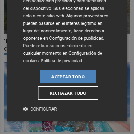
geolocalización precisos y características
del dispositivo. Sus elecciones se aplican
solo a este sitio web. Algunos proveedores
pueden basarse en el interés legítimo en
lugar del consentimiento; tiene derecho a
oponerse en
Configuración de publicidad
.
‘El arte de los analfabetos’: un viaje
Puede retirar su consentimiento en
documental contra el olvido
cualquier momento en
Configuración de
TERESA MADUEÑO
cookies
.
Política de privacidad
ACEPTAR TODO
RECHAZAR TODO
CONFIGURAR