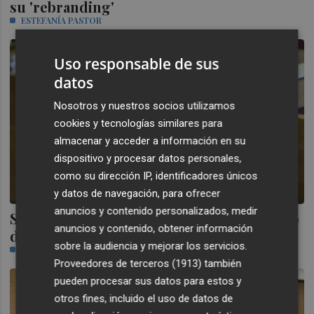
su 'rebranding'
ESTEFANÍA PASTOR
Uso responsable de sus
datos
Nosotros y nuestros socios utilizamos
cookies y tecnologías similares para
almacenar y acceder a información en su
dispositivo y procesar datos personales,
como su dirección IP, identificadores únicos
y datos de navegación, para ofrecer
anuncios y contenido personalizados, medir
Salvador Aguilella, nuevo portavoz adjunto
anuncios y contenido, obtener información
del PP en Les Corts
sobre la audiencia y mejorar los servicios.
CASTELLÓN PLAZA
Proveedores de terceros (1913)
también
pueden procesar sus datos para estos y
otros fines, incluido el uso de datos de