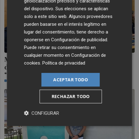
geolocalización precisos y características
del dispositivo. Sus elecciones se aplican
solo a este sitio web. Algunos proveedores
pueden basarse en el interés legítimo en
lugar del consentimiento; tiene derecho a
oponerse en
Configuración de publicidad
.
Puede retirar su consentimiento en
cualquier momento en
Configuración de
Merino reivindica "la propuesta solidaria"
cookies
.
Política de privacidad
de los expertos valencianos ante la
"ruptura" de Cataluña
ACEPTAR TODO
CASTELLÓN PLAZA
RECHAZAR TODO
CONFIGURAR