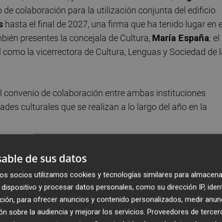
de colaboración para la utilización conjunta del edificio
s
hasta el final de 2027, una firma que ha tenido lugar en e
bién presentes la concejala de Cultura,
María España
; el
sí como la vicerrectora de Cultura, Lenguas y Sociedad de 
l convenio de colaboración entre ambas instituciones
des culturales que se realizan a lo largo del año en la
que "el acuerdo de uso conjunto, que viene del año 2010 y
able de sus datos
rmite que el edificio Menador disponga de espacios propio
os socios utilizamos cookies y tecnologías similares para almacena
ra la Universitat Jaume I, destinados a actividades
dispositivo y procesar datos personales, como su dirección IP, iden
ción, para ofrecer anuncios y contenido personalizados, medir anun
n sobre la audiencia y mejorar los servicios.
Proveedores de tercer
preferencia para utilizar los espacios ubicados en la plant