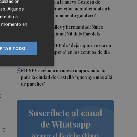
2
calización
Castelló traslada a la nueva Gestora de
Gaiates su "colaboración incondicional en la
 web. Algunos
promoción del monumento gaiatero"
derecho a
ier momento en
3
Talleres, pasacalles y hermandad: Nules
 de
celebra su tradicional Nit dels Farolets
e
4
El PSPV acusa al PP de "dejar que crezca un
a
PTAR TODO
31 % la lista de espera" en los centros de día
ás,
de Castellón
5
El PSPV reclama un nuevo mapa sanitario
para la ciudad de Castelló "que vaya más allá
de parches"
s
Suscríbete al canal
de Whatsapp
 la
Siempre al día de las últimas