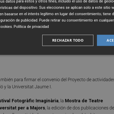
s datos para estos y otros fines, incluido el uso de datos de geolo
 gestión de las reservas de los espacios la efectuará el
rísticas del dispositivo. Sus elecciones se aplican solo a este sitio
ersitat.
 basarse en el interés legítimo en lugar del consentimiento; tiene 
guración de publicidad
. Puede retirar su consentimiento en cualqu
a la UJI de una sala de actividades relativas a proyectos
cookies
.
Política de privacidad
por la Universitat, mientras que la utilización del resto d
arácter preferente del Ayuntamiento de Castelló. La vigenci
RECHAZAR TODO
ACE
31 de diciembre de 2027, pudiendo prorrogarse dos años m
mbién para firmar el convenio del Proyecto de actividade
ó y la Universitat Jaume I.
tival Fotogràfic Imaginària
, la
Mostra de Teatre
versitat per a Majors
, la edición de dos publicaciones de