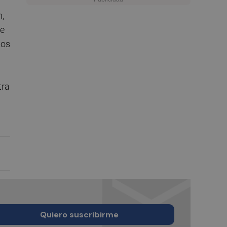
,
ue
tos
tra
Quiero suscribirme