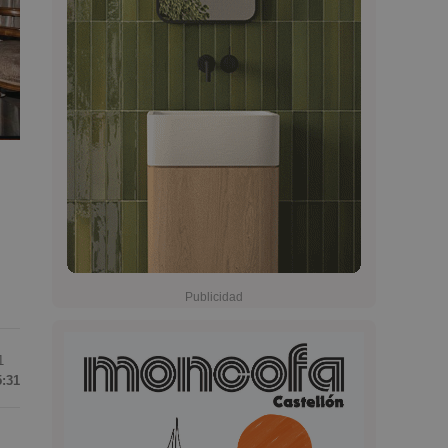
1
5:31