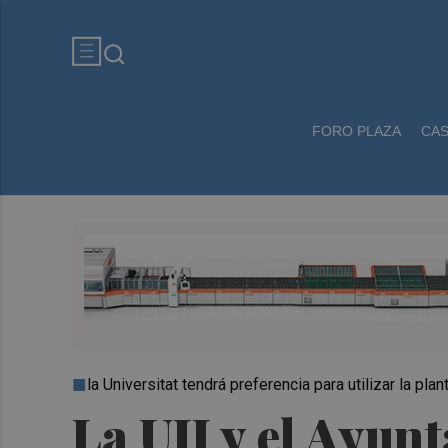
FORO PLAZA
CA
la Universitat tendrá preferencia para utilizar la pla
La UJI y el Ayun