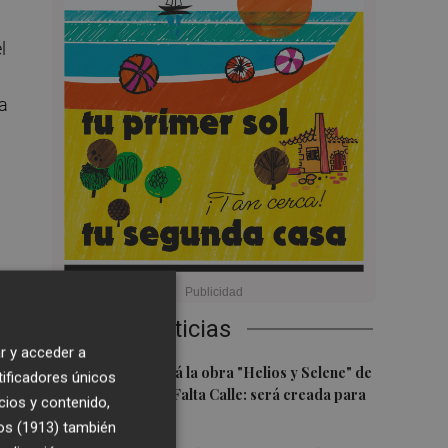
l
la
Últimas Noticias
s,
r y acceder a
1
Castelló acogerá la obra "Helios y Selene" de
tificadores únicos
la compañía Te Falta Calle: será creada para
cios y contenido,
el eclipse
os (1913)
también
a