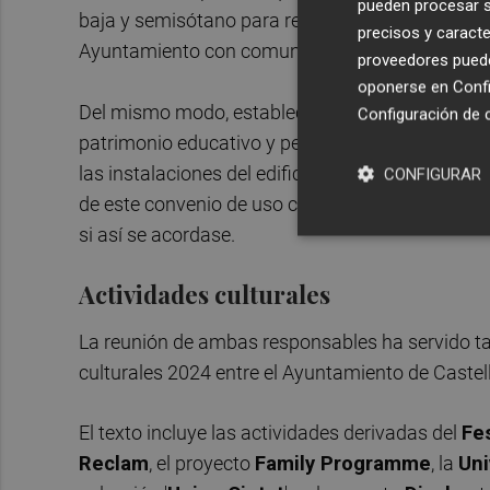
pueden procesar su
baja y semisótano para realizar actividades, y la
precisos y caracte
Ayuntamiento con comunicación previa a la Univ
proveedores pueden
oponerse en
Confi
Del mismo modo, establece el uso preferente par
Configuración de 
patrimonio educativo y pedagógico desarrollados 
las instalaciones del edificio se realizará con c
CONFIGURAR
de este convenio de uso conjunto finalizará el 
si así se acordase.
Actividades culturales
La reunión de ambas responsables ha servido ta
culturales 2024 entre el Ayuntamiento de Castell
El texto incluye las actividades derivadas del
Fes
Reclam
, el proyecto
Family Programme
, la
Uni