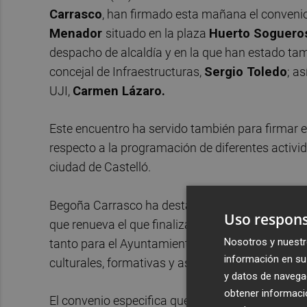
Carrasco
, han firmado esta mañana el convenio 
Menador
situado en la plaza
Huerto Soguero
despacho de alcaldía y en la que han estado tam
concejal de Infraestructuras,
Sergio Toledo
; a
UJI,
Carmen Lázaro.
Este encuentro ha servido también para firmar e
respecto a la programación de diferentes activida
ciudad de Castelló.
Begoña Carrasco ha destacado, en primer lugar, 
Uso respons
que renueva el que finalizaba el pasado año, pe
Nosotros y nuestr
tanto para el Ayuntamiento de Castellón como pa
información en su 
culturales, formativas y asociativas".
y datos de navega
obtener informació
El convenio especifica que la Universitat tendrá 