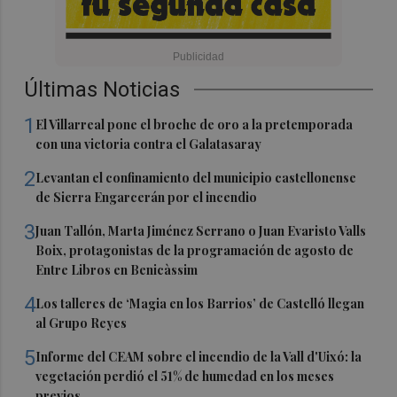
Últimas Noticias
1
El Villarreal pone el broche de oro a la pretemporada
con una victoria contra el Galatasaray
2
Levantan el confinamiento del municipio castellonense
de Sierra Engarcerán por el incendio
3
Juan Tallón, Marta Jiménez Serrano o Juan Evaristo Valls
Boix, protagonistas de la programación de agosto de
Entre Libros en Benicàssim
4
Los talleres de ‘Magia en los Barrios’ de Castelló llegan
al Grupo Reyes
5
Informe del CEAM sobre el incendio de la Vall d'Uixó: la
vegetación perdió el 51% de humedad en los meses
previos