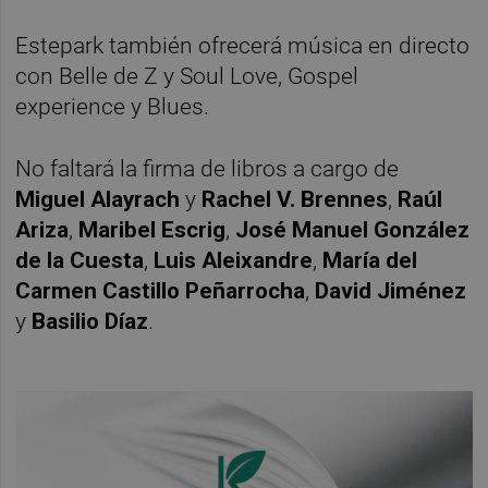
Estepark también ofrecerá música en directo
con Belle de Z y Soul Love, Gospel
experience y Blues.
No faltará la firma de libros a cargo de
Miguel Alayrach
y
Rachel V. Brennes
,
Raúl
Ariza
,
Maribel Escrig
,
José Manuel González
de la Cuesta
,
Luis Aleixandre
,
María del
Carmen Castillo Peñarrocha
,
David Jiménez
y
B
asilio Díaz
.