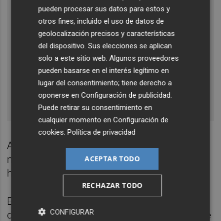
pueden procesar sus datos para estos y
otros fines, incluido el uso de datos de
geolocalización precisos y características
del dispositivo. Sus elecciones se aplican
solo a este sitio web. Algunos proveedores
pueden basarse en el interés legítimo en
lugar del consentimiento; tiene derecho a
oponerse en
Configuración de publicidad
.
Puede retirar su consentimiento en
cualquier momento en
Configuración de
cookies
.
Política de privacidad
Asimismo, se contará con talleres de
manualidades, pintacaras y castillo
ACEPTAR TODO
hinchable para los más pequeños.
RECHAZAR TODO
Este punto de lectura en los que poder
CONFIGURAR
disfrutar de la lectura en la Plaza Estepark se