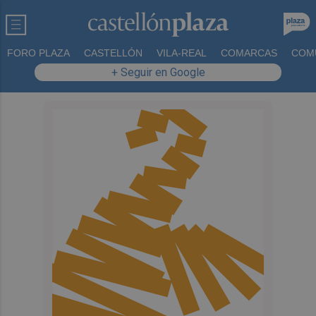
FORO PLAZA
CASTELLÓN
VILA-REAL
COMARCAS
COM
+ Seguir en Google