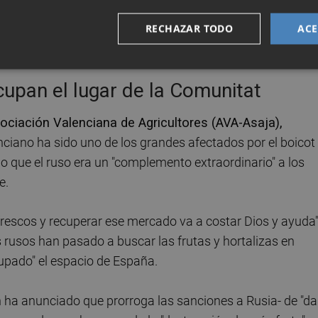
oche a la mañana". En 2014, las exportaciones valencianas
RECHAZAR TODO
ACE
l mercado ruso, con lo que la Comunitat es la principal z
cupan el lugar de la Comunitat
sociación Valenciana de Agricultores (AVA-Asaja),
enciano ha sido uno de los grandes afectados por el boicot
do que el ruso era un "complemento extraordinario" a los
e.
frescos y recuperar ese mercado va a costar Dios y ayuda"
rusos han pasado a buscar las frutas y hortalizas en
upado" el espacio de España.
ha anunciado que prorroga las sanciones a Rusia- de "da