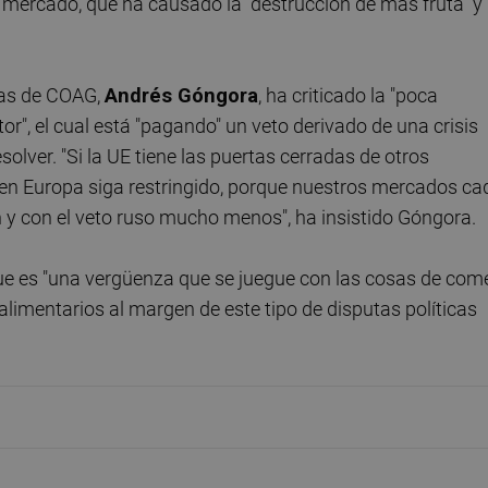
se mercado, que ha causado la "destrucción de más fruta" y
izas de COAG,
Andrés Góngora
, ha criticado la "poca
r", el cual está "pagando" un veto derivado de una crisis
solver. "Si la UE tiene las puertas cerradas de otros
en Europa siga restringido, porque nuestros mercados ca
n y con el veto ruso mucho menos", ha insistido Góngora.
e es "una vergüenza que se juegue con las cosas de come
alimentarios al margen de este tipo de disputas políticas