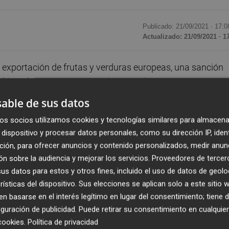
Publicado: 21/09/2021 ·
17:0
Actualizado: 21/09/2021 · 1
 exportación de frutas y verduras europeas, una sanción
mbién al caqui y a otros productos valencianos. Tanto es a
a en 300 millones el impacto en la Comunitat
de una
able de sus datos
espuesta a las sanciones que la Unión Europea (UE),
os socios utilizamos cookies y tecnologías similares para almacena
a Rusia por su papel en el conflicto ucraniano.
dispositivo y procesar datos personales, como su dirección IP, iden
ción, para ofrecer anuncios y contenido personalizados, medir anun
 el embargo alimentario y ya son varias las entidades qu
n sobre la audiencia y mejorar los servicios.
Proveedores de tercer
re ellas la patronal de productores y exportadores de fru
s datos para estos y otros fines, incluido el uso de datos de geolo
roga dado que ha acabado con un mercado fundamental pa
rísticas del dispositivo. Sus elecciones se aplican solo a este sitio
ntrado alternativas.
 basarse en el interés legítimo en lugar del consentimiento; tiene 
guración de publicidad
. Puede retirar su consentimiento en cualqu
cookies
.
Política de privacidad
sia compraba 230.000 toneladas de frutas y verduras