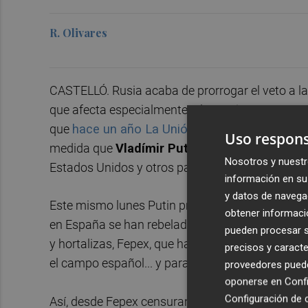
R. Olivares
CASTELLÓ. Rusia acaba de prorrogar el veto a la
que afecta especialmente a los cítricos, pero ta
que
hace un año La Unió de Llauradors cifrab
Uso respons
medida que
Vladímir Putin
impuso en 2014 en r
Nosotros y nuestr
Estados Unidos y otros países introdujeron contr
información en su 
y datos de navega
Este mismo lunes Putin prolongó durante un año
obtener informació
en España se han rebelado contra la medida. Ent
pueden procesar su
y hortalizas, Fepex, que ha lamentado la prór
precisos y caracte
el campo español... y para el que no se han enco
proveedores pueden
oponerse en
Confi
Configuración de 
Así, desde Fepex censuran que hasta el veto Ru