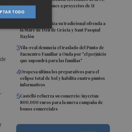
 de
destinan 19 millones a proyectos de 11
PTAR TODO
municipios
ona
2
El Villarreal realiza su tradicional ofrenda a
la Mare de Déu de Gràcia y Sant Pasqual
Baylón
3
Vila-real denuncia el traslado del Punto de
Encuentro Familiar a Onda por "el perjuicio
 de
que supondrá para las familias"
4
Oropesa ultima los preparativos para el
eclipse total de Sol y habilita cuatro puntos
informativos
,
5
Castelló refuerza su comercio: inyectan
800.000 euros para la nueva campaña de
bonos comerciales
r