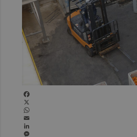
Facebook
X
WhatsApp
Email
LinkedIn
Messenger