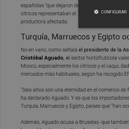
españolas "que dejaron de venderse allí de la n
CONFIGURAR
cítricos representaban el 70% de las españolas a
productora afectada.
Turquía, Marruecos y Egipto o
No en vano, como señala
el presidente de la A
Cristóbal Aguado
, e
l sector hortofrutícola val
Moscú, especialmente los cítricos y el caqui, da
mercados más habituales, según ha recogido Ef
"Seis años son una eternidad en el comercio de 
ha declarado Aguado. Y es que los importadores 
Turquía, Marruecos y Egipto, países que "han oc
Además, Aguado acusa a Bruselas -que también 