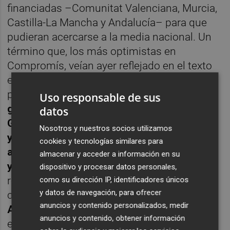
financiadas –Comunitat Valenciana, Murcia,
Castilla-La Mancha y Andalucía– para que
pudieran acercarse a la media nacional. Un
término que, los más optimistas en
Compromís, veían ayer reflejado en el texto
en la vaga referencia sobre garantizar la
prestación de servicios públicos
y que esa
Uso responsable de sus
garantía esté dotada en los Presupuestos
datos
Generales del Estado
. Algo que, por cierto,
Nosotros y nuestros socios utilizamos
ya venía expresado de forma similar en el
cookies y tecnologías similares para
acuerdo de gobierno que firmaron el PSOE
almacenar y acceder a información en su
y Unidas Podemos en 2019
y que, en
dispositivo y procesar datos personales,
realidad, ya cumplen otros mecanismos
como su dirección IP, identificadores únicos
y datos de navegación, para ofrecer
como el
Fondo de Liquidez
anuncios y contenido personalizados, medir
Autonómica
(FLA), con la diferencias de que
anuncios y contenido, obtener información
esto es un préstamo a devolver por las