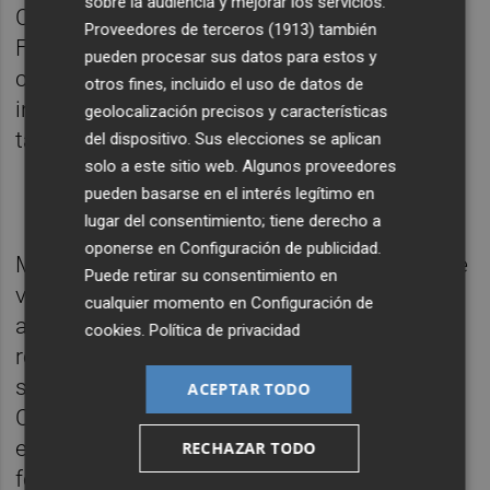
sobre la audiencia y mejorar los servicios.
Comunidades Autónomas mientras que el
Proveedores de terceros (1913)
también
Fondo de Nivelación sería una
pueden procesar sus datos para estos y
compensación que reconoce la
otros fines, incluido el uso de datos de
infrafinanciación de la Comunitat y, por
geolocalización precisos y características
tanto, no debería ser devuelto.
del dispositivo. Sus elecciones se aplican
solo a este sitio web. Algunos proveedores
pueden basarse en el interés legítimo en
lugar del consentimiento; tiene derecho a
oponerse en
Configuración de publicidad
.
Más allá de las interpretaciones sobre lo que
Puede retirar su consentimiento en
viene reflejado negro sobre blanco en el
cualquier momento en
Configuración de
acuerdo, Compromís ha sido claro en su
cookies
.
Política de privacidad
reivindicación estos meses. La propia ex
secretaria general y ahora diputada en el
ACEPTAR TODO
Congreso,
Àgueda Micó
, recalcaba en una
entrevista en
Valencia Plaza
que su
RECHAZAR TODO
formación daría sus votos a Pedro Sánchez