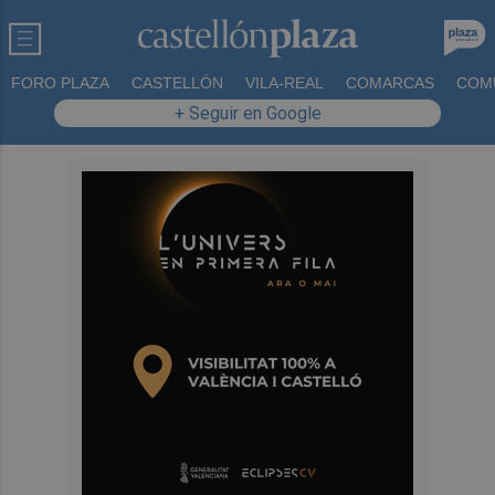
FORO PLAZA
CASTELLÓN
VILA-REAL
COMARCAS
COM
+ Seguir en Google