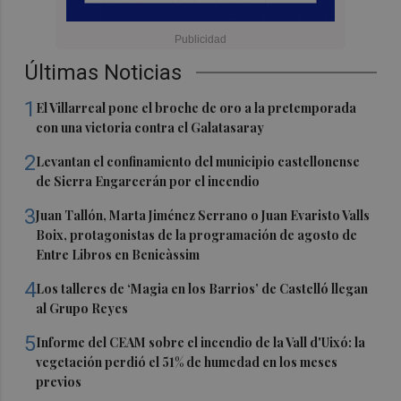
Últimas Noticias
1
El Villarreal pone el broche de oro a la pretemporada
con una victoria contra el Galatasaray
2
Levantan el confinamiento del municipio castellonense
de Sierra Engarcerán por el incendio
3
Juan Tallón, Marta Jiménez Serrano o Juan Evaristo Valls
Boix, protagonistas de la programación de agosto de
Entre Libros en Benicàssim
4
Los talleres de ‘Magia en los Barrios’ de Castelló llegan
al Grupo Reyes
5
Informe del CEAM sobre el incendio de la Vall d'Uixó: la
vegetación perdió el 51% de humedad en los meses
previos