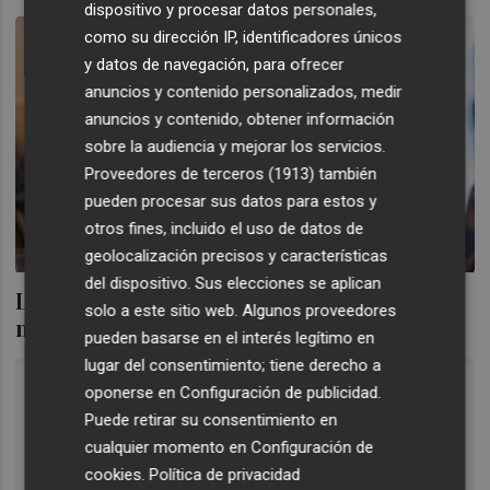
dispositivo y procesar datos personales,
como su dirección IP, identificadores únicos
y datos de navegación, para ofrecer
anuncios y contenido personalizados, medir
anuncios y contenido, obtener información
sobre la audiencia y mejorar los servicios.
Proveedores de terceros (1913)
también
pueden procesar sus datos para estos y
otros fines, incluido el uso de datos de
geolocalización precisos y características
del dispositivo. Sus elecciones se aplican
Libertas 7 mejora en todas sus áreas de
solo a este sitio web. Algunos proveedores
negocio al cierre del primer semestre
pueden basarse en el interés legítimo en
lugar del consentimiento; tiene derecho a
oponerse en
Configuración de publicidad
.
Puede retirar su consentimiento en
cualquier momento en
Configuración de
cookies
.
Política de privacidad