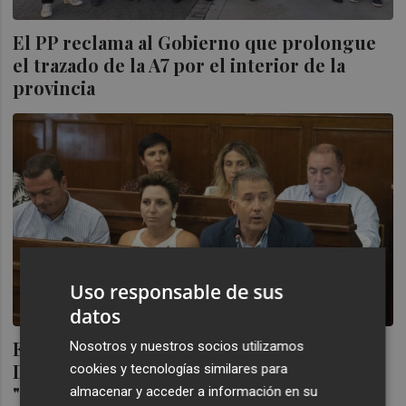
El PP reclama al Gobierno que prolongue
el trazado de la A7 por el interior de la
provincia
Uso responsable de sus
datos
El PP propone al presidente de la
Nosotros y nuestros socios utilizamos
Diputación un "frente común" contra los
cookies y tecnologías similares para
"peajes blandos" en la A7
almacenar y acceder a información en su