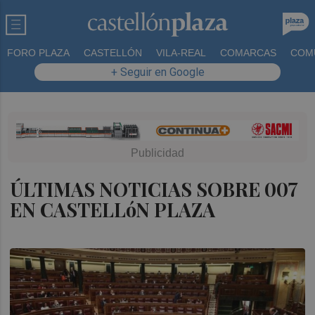
FORO PLAZA
CASTELLÓN
VILA-REAL
COMARCAS
COM
+ Seguir en Google
ÚLTIMAS NOTICIAS SOBRE 007
EN CASTELLóN PLAZA