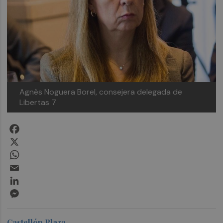
Agnès Noguera Borel, consejera delegada de
Libertas 7
Facebook
X
WhatsApp
Email
LinkedIn
Messenger
Castellón Plaza