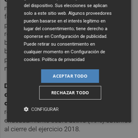
del dispositivo. Sus elecciones se aplican
millones de euros, mientras que a la misma
solo a este sitio web. Algunos proveedores
fecha del ejercicio anterior se obtuvo una
pueden basarse en el interés legítimo en
pérdida de 1,8 millones de euros. El
lugar del consentimiento; tiene derecho a
resultado ajustado proforma, es decir, el
oponerse en
Configuración de publicidad
.
beneficio de gestión que incluye los
Puede retirar su consentimiento en
beneficios por venta de valores, de este
cualquier momento en
Configuración de
primer semestre del ejercicio 2019, es de 3,1
cookies
.
Política de privacidad
millones de euros.
ACEPTAR TODO
Destaca igualmente la importante mejora
RECHAZAR TODO
de la posición financiera neta de la
compañía
, de 29 millones de euros, que
CONFIGURAR
reduce 5 puntos básicos la ratio de
endeudamiento sobre activo (19%) obtenido
al cierre del ejercicio 2018.