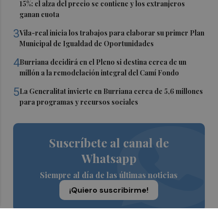
15%: el alza del precio se contiene y los extranjeros
ganan cuota
3
Vila-real inicia los trabajos para elaborar su primer Plan
Municipal de Igualdad de Oportunidades
4
Burriana decidirá en el Pleno si destina cerca de un
millón a la remodelación integral del Camí Fondo
5
La Generalitat invierte en Burriana cerca de 5,6 millones
para programas y recursos sociales
Suscríbete al canal de
Whatsapp
Siempre al día de las últimas noticias
¡Quiero suscribirme!