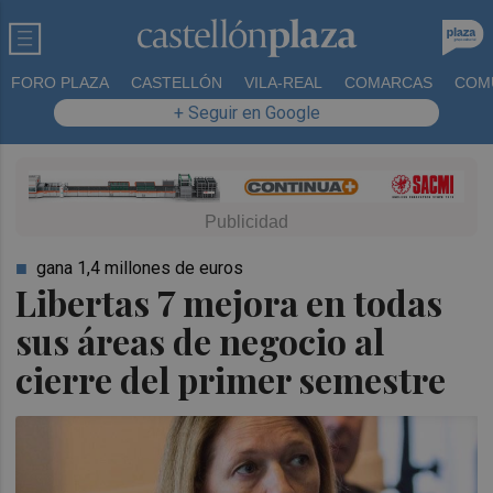
FORO PLAZA
CASTELLÓN
VILA-REAL
COMARCAS
COM
+ Seguir en Google
gana 1,4 millones de euros
Libertas 7 mejora en todas
sus áreas de negocio al
cierre del primer semestre