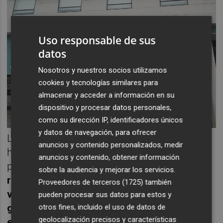
Uso responsable de sus
datos
Nosotros y nuestros socios utilizamos
cookies y tecnologías similares para
almacenar y acceder a información en su
dispositivo y procesar datos personales,
como su dirección IP, identificadores únicos
y datos de navegación, para ofrecer
La aportación de las compañías asociadas
anuncios y contenido personalizados, medir
ha mejorado sustancialmente respecto del
anuncios y contenido, obtener información
primer semestre del ejercicio 2018.
Se ha
sobre la audiencia y mejorar los servicios.
registrado como ingreso un incremento del
Proveedores de terceros (1725)
también
valor de las inversiones inmobiliarias del
pueden procesar sus datos para estos y
grupo por importe bruto de 1,9 millones de
otros fines, incluido el uso de datos de
geolocalización precisos y características
euros
. Al cierre de junio un beneficio de 1,4