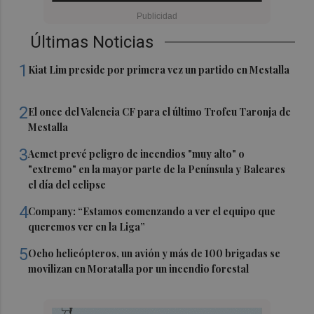
Últimas Noticias
1
Kiat Lim preside por primera vez un partido en Mestalla
2
El once del Valencia CF para el último Trofeu Taronja de
Mestalla
3
Aemet prevé peligro de incendios "muy alto" o
"extremo" en la mayor parte de la Península y Baleares
el día del eclipse
4
Company: “Estamos comenzando a ver el equipo que
queremos ver en la Liga”
5
Ocho helicópteros, un avión y más de 100 brigadas se
movilizan en Moratalla por un incendio forestal