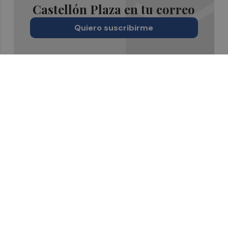
Castellón Plaza en tu correo
Quiero suscribirme
Suscríbete al Boletín
Todos los días a primera hora en tu email
¡Quiero suscribirme!
Síguenos en redes
Castellón Plaza, desde cualquier medio