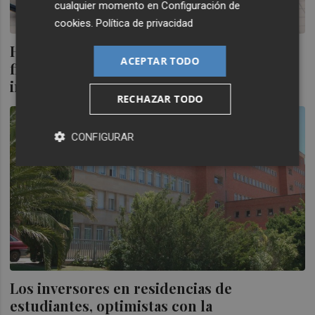
cualquier momento en
Configuración de
cookies
.
Política de privacidad
Hacienda convoca subvenciones para
ACEPTAR TODO
financiar las tesis de jóvenes
investigadores en economía pública
RECHAZAR TODO
CONFIGURAR
Los inversores en residencias de
estudiantes, optimistas con la