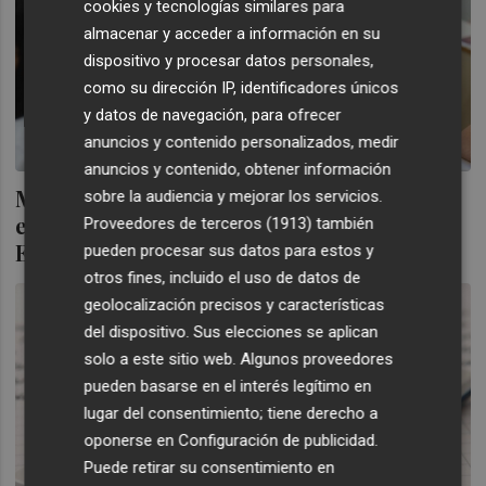
cookies y tecnologías similares para
almacenar y acceder a información en su
dispositivo y procesar datos personales,
como su dirección IP, identificadores únicos
y datos de navegación, para ofrecer
anuncios y contenido personalizados, medir
anuncios y contenido, obtener información
Más de 150.000 estudiantes y personal
sobre la audiencia y mejorar los servicios.
educativo se beneficiarán del programa
Proveedores de terceros (1913)
también
Erasmus+ 2025 en España
pueden procesar sus datos para estos y
otros fines, incluido el uso de datos de
geolocalización precisos y características
del dispositivo. Sus elecciones se aplican
solo a este sitio web. Algunos proveedores
pueden basarse en el interés legítimo en
lugar del consentimiento; tiene derecho a
oponerse en
Configuración de publicidad
.
Puede retirar su consentimiento en