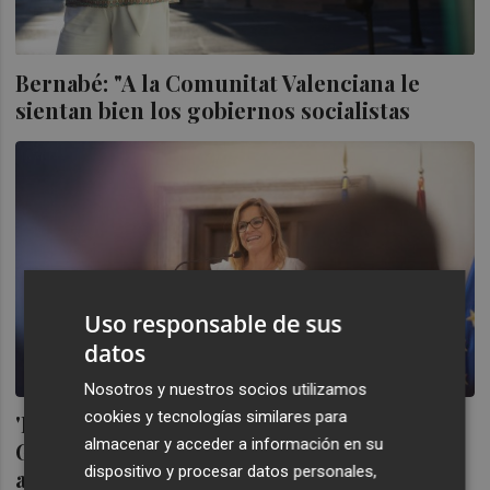
Bernabé: "A la Comunitat Valenciana le
sientan bien los gobiernos socialistas
Uso responsable de sus
datos
Nosotros y nuestros socios utilizamos
cookies y tecnologías similares para
'Escabechina' en la Delegación del
almacenar y acceder a información en su
Gobierno: Bernabé releva a ocho de los 11
dispositivo y procesar datos personales,
asesores