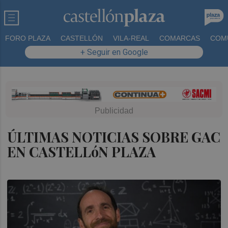
FORO PLAZA
CASTELLÓN
VILA-REAL
COMARCAS
COM
+ Seguir en Google
ÚLTIMAS NOTICIAS SOBRE GAC
EN CASTELLóN PLAZA