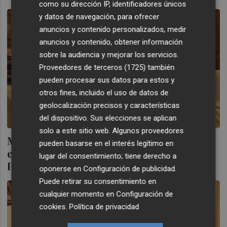
como su dirección IP, identificadores únicos
y datos de navegación, para ofrecer
anuncios y contenido personalizados, medir
anuncios y contenido, obtener información
sobre la audiencia y mejorar los servicios.
Proveedores de terceros (1725)
también
pueden procesar sus datos para estos y
otros fines, incluido el uso de datos de
geolocalización precisos y características
del dispositivo. Sus elecciones se aplican
solo a este sitio web. Algunos proveedores
Marco pide a Bernabé agilizar los trámites
pueden basarse en el interés legítimo en
estatales para aprobar definitivamente el
lugar del consentimiento; tiene derecho a
Plan General
oponerse en
Configuración de publicidad
.
Puede retirar su consentimiento en
cualquier momento en
Configuración de
cookies
.
Política de privacidad