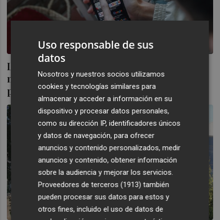
Uso responsable de sus
datos
La Justicia europea anula a Google una
Nosotros y nuestros socios utilizamos
multa de 1.500 millones por abusos en la
cookies y tecnologías similares para
publicidad online
almacenar y acceder a información en su
dispositivo y procesar datos personales,
como su dirección IP, identificadores únicos
y datos de navegación, para ofrecer
anuncios y contenido personalizados, medir
anuncios y contenido, obtener información
sobre la audiencia y mejorar los servicios.
Proveedores de terceros (1913)
también
pueden procesar sus datos para estos y
otros fines, incluido el uso de datos de