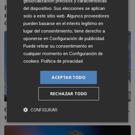
geolocalización precisos y características
El TJUE confirma una multa de 2.424
del dispositivo. Sus elecciones se aplican
millones a Google por abuso de posición
solo a este sitio web. Algunos proveedores
dominante
pueden basarse en el interés legítimo en
lugar del consentimiento; tiene derecho a
oponerse en
Configuración de publicidad
.
Puede retirar su consentimiento en
cualquier momento en
Configuración de
cookies
.
Política de privacidad
ACEPTAR TODO
RECHAZAR TODO
Google España gana 63,4 millones en 2023,
CONFIGURAR
un 21,2% más, tras ingresar 290,5 millones