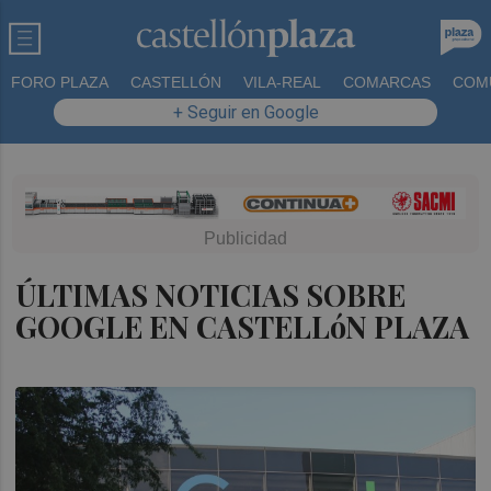
FORO PLAZA
CASTELLÓN
VILA-REAL
COMARCAS
COM
+ Seguir en Google
ÚLTIMAS NOTICIAS SOBRE
GOOGLE EN CASTELLóN PLAZA