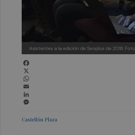
Asistentes a la edición de Seoplus de 2018. Fo
Facebook
X
WhatsApp
Email
LinkedIn
Messenger
Castellón Plaza