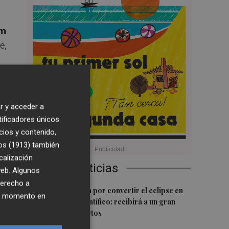
m
e,
r y acceder a
tificadores únicos
cios y contenido,
os (1913)
también
calización
Últimas Noticias
 web. Algunos
derecho a
1
Castelló apuesta por convertir el eclipse en
ier momento en
un referente científico: recibirá a un gran
equipo de expertos