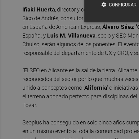
CONFIGURAR
Iñaki Huerta
, director y consultor de IKAUE;
Ma
Sico de Andrés, consultor SEO y organizador de 
en España de American Express;
Álvaro Sáez ‘
España; y
Luis M. Villanueva
, socio y SEO Man
Chuiso, serán algunos de los ponentes. El even
responsable del departamento de UX y CRO, y so
"El SEO en Alicante es la sal de la tierra. Alica
reconocidos del sector por lo que muchas veces 
unido a conceptos como ‘
Alifornia
’ o iniciativa
el terreno abonado perfecto para disciplinas de
Tovar.
Seoplus ha conseguido en solo cinco años cumpl
en un mismo evento a toda la comunidad profesi