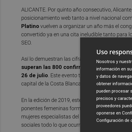
ALICANTE. Por quinto año consecutivo, Alicante s
posicionamiento web tanto a nivel nacional como
Platino
vuelven a organizar un año más el con
convertido ya en una cita ineludible tanto para 
SEO.
Uso respons
Así lo demuestran las cifras de inscripciones, q
Nosotros y nuestr
superan las 800 confirmaciones
para el afor
información en su 
26 de julio
. Este evento tiene la vocación de ser 
y datos de navega
capital de la Costa Blanca está situada a la ca
obtener informació
pueden procesar su
precisos y caracte
En la edición de 2019, este congreso SEO dará 
proveedores pueden
ponentes femeninas formarán parte del potente 
oponerse en
Confi
mujeres especialistas del equipo de Social Media
Configuración de 
sociales todo lo que ocurra en el auditorio univer