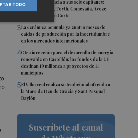
2
El Villarreal anuncia a sus seis capitanes:
PTAR TODO
Gerard Moreno, Foyth, Comesaña, Ayoze,
Cardona y Logan Costa
3
La cerámica acumula ya cuatro meses de
caídas de producción por la incertidumbre
en los mercados internacionales
4
Otra inyección para el desarrollo de energía
renovable en Castellón: los fondos de la UE
destinan 19 millones a proyectos de 11
municipios
to
5
El Villarreal realiza su tradicional ofrenda a
mo
la Mare de Déu de Gràcia y Sant Pasqual
Baylón
r
Suscríbete al canal
e