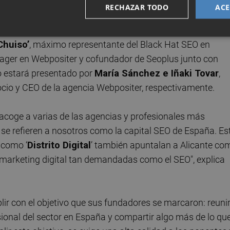
RECHAZAR TODO
ACE
ría José Cachón
, consultora SEO referente en el sector;
‘SEO on the beach’;
Alyona Dvornikova
, responsable SEO
Chuiso’
, máximo representante del Black Hat SEO en
ager en Webpositer y cofundador de Seoplus junto con
to estará presentado por
María Sánchez e Iñaki Tovar
,
cio y CEO de la agencia Webpositer, respectivamente.
nte acoge a varias de las agencias y profesionales más
se refieren a nosotros como la capital SEO de España. Es
s como ‘
Distrito Digital
’ también apuntalan a Alicante co
l marketing digital tan demandadas como el SEO", explica
ir con el objetivo que sus fundadores se marcaron: reuni
onal del sector en España y compartir algo más de lo qu