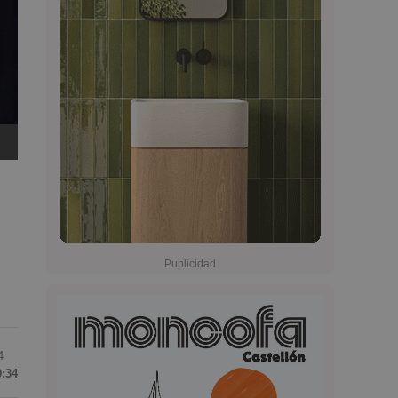
4
9:34