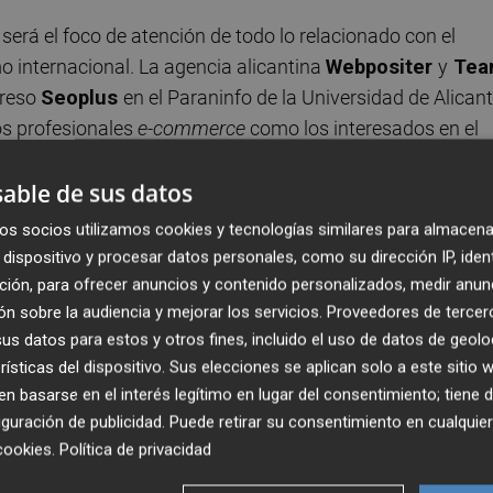
erá el foco de atención de todo lo relacionado con el
 internacional. La agencia alicantina
Webpositer
y
Tea
greso
Seoplus
en el Paraninfo de la Universidad de Alicant
los profesionales
e-commerce
como los interesados en el
able de sus datos
ue en esta ocasión avanzan aun ritmo vertiginoso y ya
os socios utilizamos cookies y tecnologías similares para almacena
o de 1.000 personas preparado de cara al próximo viernes
dispositivo y procesar datos personales, como su dirección IP, iden
un fiel reflejo de lo que ocurre en un sector en el que la
ción, para ofrecer anuncios y contenido personalizados, medir anun
beza, tanto por nivel como por volumen de negocio.
n sobre la audiencia y mejorar los servicios.
Proveedores de tercer
s datos para estos y otros fines, incluido el uso de datos de geolo
rísticas del dispositivo. Sus elecciones se aplican solo a este sitio
un especial protagonismo al
papel de la mujer
. Cinco
 basarse en el interés legítimo en lugar del consentimiento; tiene 
elenco de conferenciantes, al que se unirá una docena de
guración de publicidad
. Puede retirar su consentimiento en cualqu
, que retransmitirán en directo a través de las redes
cookies
.
Política de privacidad
sitario.