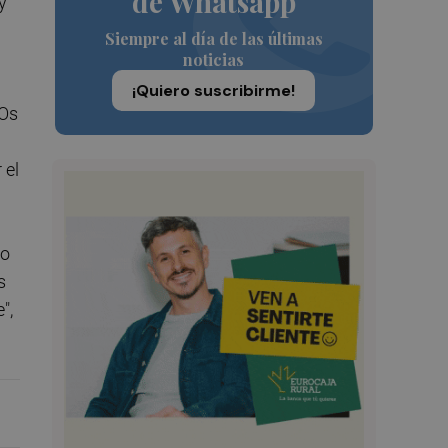
de Whatsapp
y
Siempre al día de las últimas
noticias
¡Quiero suscribirme!
EOs
 el
lo
s
",