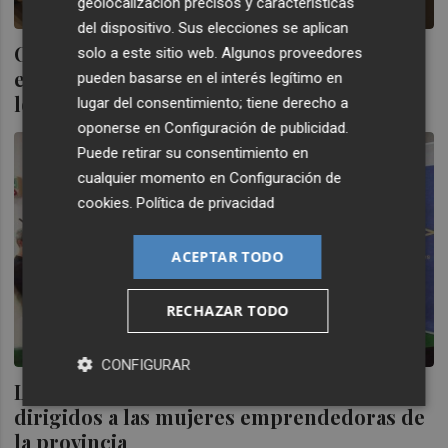
geolocalización precisos y características
del dispositivo. Sus elecciones se aplican
Onda conmemora el 8M con un rendido y
solo a este sitio web. Algunos proveedores
emotivo homenaje a las mujeres de la
pueden basarse en el interés legítimo en
localidad
lugar del consentimiento; tiene derecho a
oponerse en
Configuración de publicidad
.
Puede retirar su consentimiento en
cualquier momento en
Configuración de
cookies
.
Política de privacidad
ACEPTAR TODO
RECHAZAR TODO
CONFIGURAR
La Diputación organiza diversos talleres
dirigidos a las mujeres emprendedoras de
la provincia