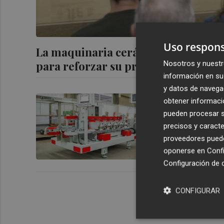
Uso respons
La maquinaria cerámica organiza d
para reforzar su presencia internac
Nosotros y nuestr
información en su 
y datos de navega
Maincer ins
obtener informació
cara vista 
pueden procesar su
precisos y caracte
proveedores pueden
oponerse en
Confi
Configuración de 
CONFIGURAR