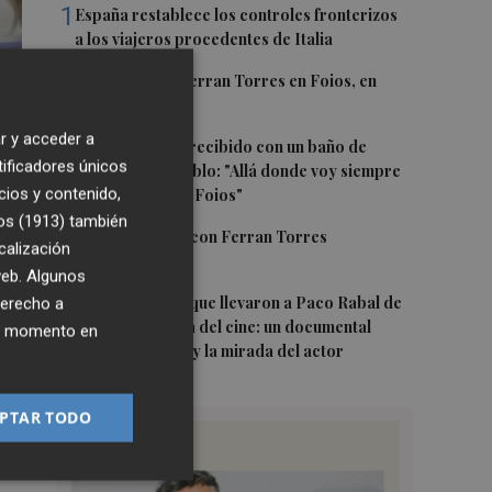
1
España restablece los controles fronterizos
a los viajeros procedentes de Italia
2
El homenaje a Ferran Torres en Foios, en
imágenes
o
r y acceder a
3
Ferran Torres, recibido con un baño de
tificadores únicos
masas en su pueblo: "Allá donde voy siempre
cios y contenido,
digo que soy de Foios"
os (1913)
también
4
Foios se vuelca con Ferran Torres
calización
 web. Algunos
5
Las '200 vidas' que llevaron a Paco Rabal de
derecho a
Águilas a la cima del cine: un documental
ier momento en
recupera la voz y la mirada del actor
PTAR TODO