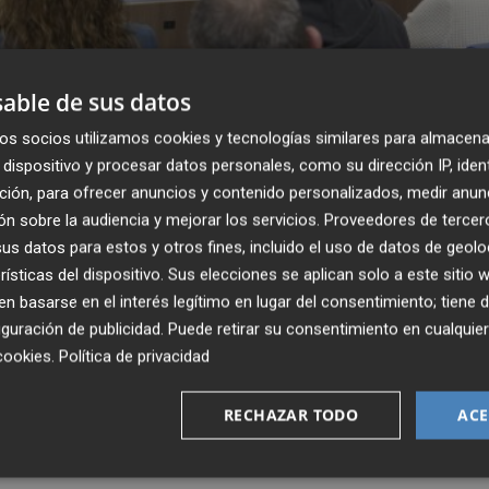
able de sus datos
os jornadas técnicas en Marruecos y Méxic
ional
os socios utilizamos cookies y tecnologías similares para almacena
dispositivo y procesar datos personales, como su dirección IP, iden
ción, para ofrecer anuncios y contenido personalizados, medir anun
tala una línea de rectificado de plaqueta
n sobre la audiencia y mejorar los servicios.
Proveedores de tercer
en Estados Unidos
s datos para estos y otros fines, incluido el uso de datos de geolo
rísticas del dispositivo. Sus elecciones se aplican solo a este sitio
 basarse en el interés legítimo en lugar del consentimiento; tiene 
guración de publicidad
. Puede retirar su consentimiento en cualqu
cookies
.
Política de privacidad
RECHAZAR TODO
ACE