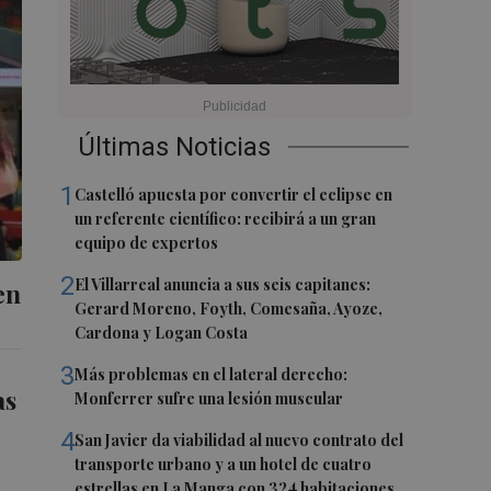
Últimas Noticias
1
Castelló apuesta por convertir el eclipse en
un referente científico: recibirá a un gran
equipo de expertos
2
El Villarreal anuncia a sus seis capitanes:
en
Gerard Moreno, Foyth, Comesaña, Ayoze,
Cardona y Logan Costa
3
Más problemas en el lateral derecho:
as
Monferrer sufre una lesión muscular
4
San Javier da viabilidad al nuevo contrato del
transporte urbano y a un hotel de cuatro
estrellas en La Manga con 324 habitaciones