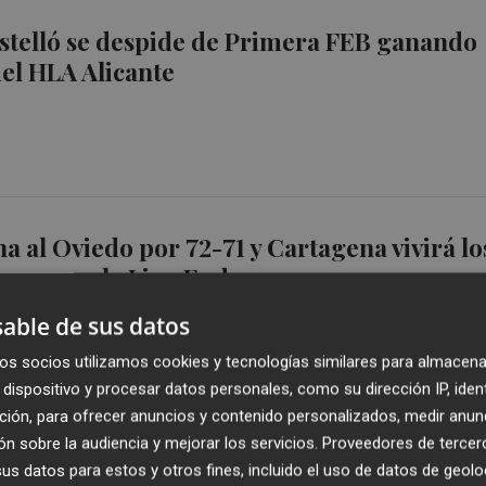
stelló se despide de Primera FEB ganando
del HLA Alicante
na al Oviedo por 72-71 y Cartagena vivirá lo
ascenso a la Liga Endesa
able de sus datos
os socios utilizamos cookies y tecnologías similares para almacena
dispositivo y procesar datos personales, como su dirección IP, iden
ción, para ofrecer anuncios y contenido personalizados, medir anun
n sobre la audiencia y mejorar los servicios.
Proveedores de tercer
stelló quiere dejar buena imagen en su
s datos para estos y otros fines, incluido el uso de datos de geolo
el Ciutat