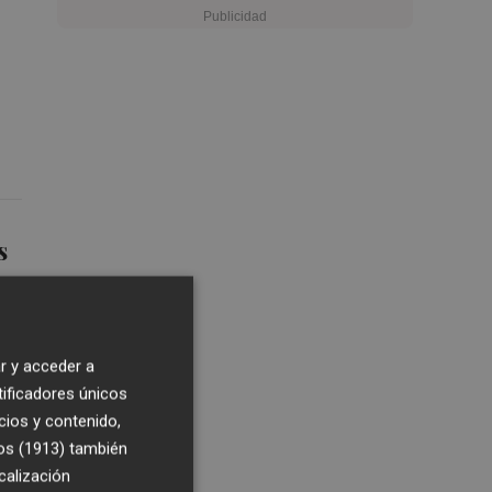
s
r y acceder a
tificadores únicos
cios y contenido,
os (1913)
también
calización