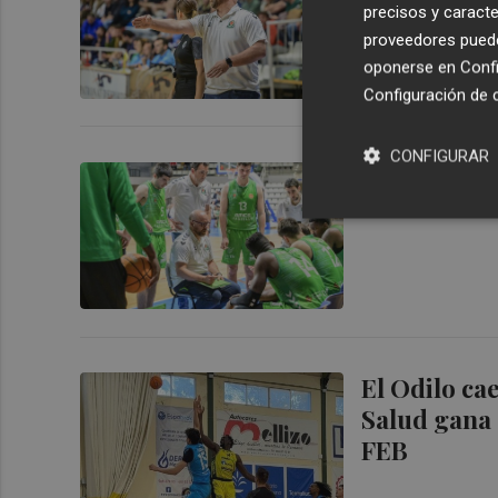
precisos y caracte
proveedores pueden
oponerse en
Confi
Configuración de 
CONFIGURAR
El Amics Ca
El Odilo ca
Salud gana a
FEB