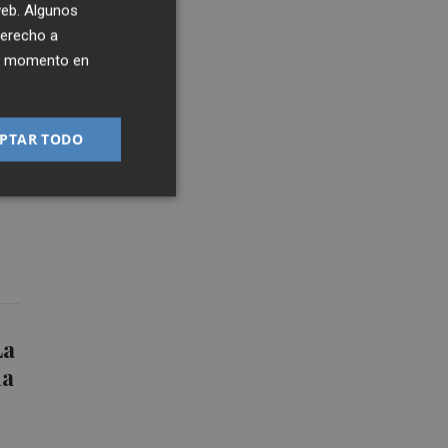
 web. Algunos
derecho a
ier momento en
PTAR TODO
La
da