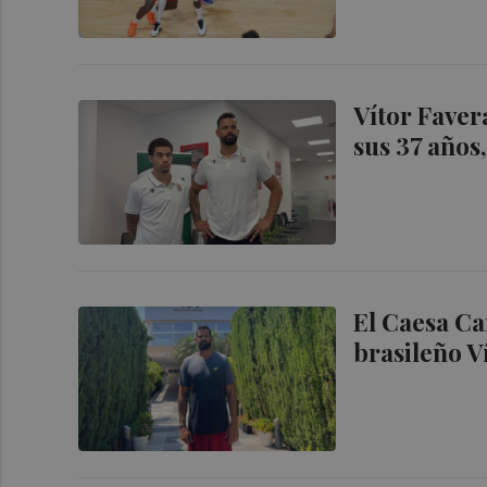
Vítor Faver
sus 37 años
El Caesa Ca
brasileño V