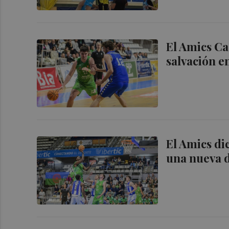
El Amics Ca
salvación en
El Amics di
una nueva 