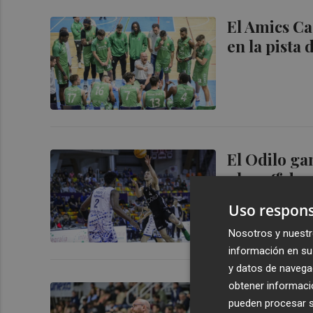
El Amics Ca
en la pista 
El Odilo ga
play off de 
Uso respons
Nosotros y nuestr
información en su 
y datos de navega
obtener informació
El Amics Ca
pueden procesar su
despedida d