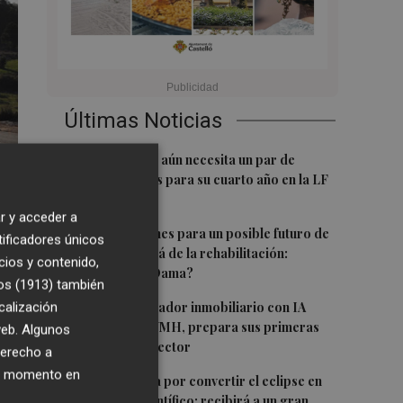
Últimas Noticias
1
El Hozono Jairis aún necesita un par de
incorporaciones para su cuarto año en la LF
Endesa
r y acceder a
2
Ruz ya hace planes para un posible futuro de
a
tificadores únicos
Clarisas, más allá de la rehabilitación:
cios y contenido,
¿retorno de la Dama?
os (1913)
también
3
ViviFind, el buscador inmobiliario con IA
calización
surgido del PCUMH, prepara sus primeras
 web. Algunos
alianzas con el sector
derecho a
ier momento en
4
Castelló apuesta por convertir el eclipse en
un referente científico: recibirá a un gran