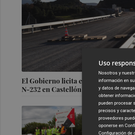
Uso respons
Nosotros y nuestr
El Gobierno licita el mantenimiento
información en su 
N-232 en Castellón
y datos de navega
obtener informació
pueden procesar su
La Diputaci
precisos y caracte
acondiciona
proveedores pueden
605.000 eu
oponerse en
Confi
Configuración de 