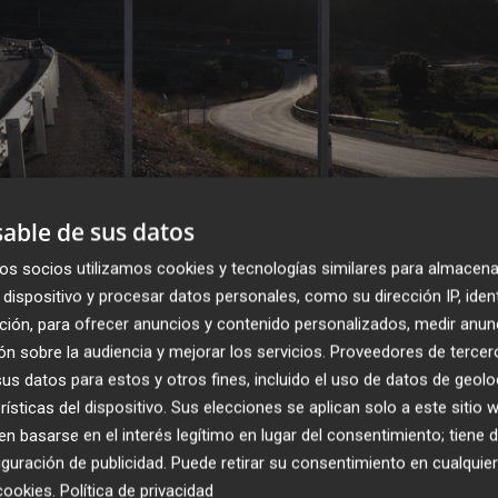
able de sus datos
os socios utilizamos cookies y tecnologías similares para almacena
 de cerca de 165 kilómetros de la N-340 o l
dispositivo y procesar datos personales, como su dirección IP, iden
ción, para ofrecer anuncios y contenido personalizados, medir anun
n sobre la audiencia y mejorar los servicios.
Proveedores de tercer
s datos para estos y otros fines, incluido el uso de datos de geolo
ón de Castellón inicia las obras de
rísticas del dispositivo. Sus elecciones se aplican solo a este sitio
miento de la CV-213 con una inversión de
 basarse en el interés legítimo en lugar del consentimiento; tiene 
ros
guración de publicidad
. Puede retirar su consentimiento en cualqu
cookies
.
Política de privacidad