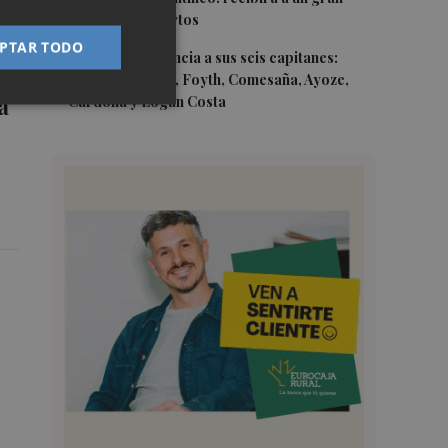
equipo de expertos
PTAR TODO
5
El Villarreal anuncia a sus seis capitanes:
Gerard Moreno, Foyth, Comesaña, Ayoze,
a
Cardona y Logan Costa