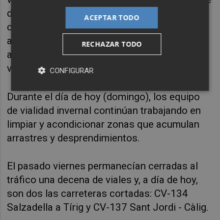
desplazaron el viernes a los puntos más
ACEPTAR TODO
conflictivos de la provincia para limpiar y
acondicionar y lograr, así, restablecer cuanto
RECHAZAR TODO
antes todas las conexiones a través de la red
viaria de la provincia.
CONFIGURAR
Durante el día de hoy (domingo), los equipo
de vialidad invernal continúan trabajando en
limpiar y acondicionar zonas que acumulan
arrastres y desprendimientos.
El pasado viernes permanecían cerradas al
tráfico una decena de viales y, a día de hoy,
son dos las carreteras cortadas: CV-134
Salzadella a Tírig y CV-137 Sant Jordi - Càlig.