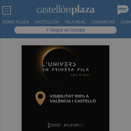
FORO PLAZA
CASTELLÓN
VILA-REAL
COMARCAS
COM
+ Seguir en Google