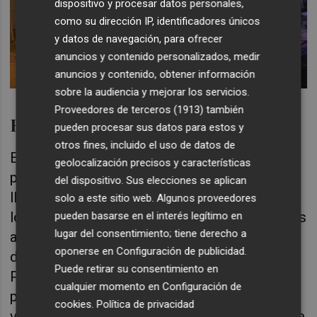
dispositivo y procesar datos personales,
como su dirección IP, identificadores únicos
y datos de navegación, para ofrecer
anuncios y contenido personalizados, medir
anuncios y contenido, obtener información
sobre la audiencia y mejorar los servicios.
Proveedores de terceros (1913)
también
Estado de las carreteras
pueden procesar sus datos para estos y
otros fines, incluido el uso de datos de
En cuanto a los trabajos en la red viaria de la
geolocalización precisos y características
provincia, el Servicio Provincial de Carreteras
del dispositivo. Sus elecciones se aplican
lleva trabajando desde el pasado viernes para
solo a este sitio web. Algunos proveedores
lograr restablecer el tráfico en los puntos más
pueden basarse en el interés legítimo en
lugar del consentimiento; tiene derecho a
afectados por las fuertes lluvias que
oponerse en
Configuración de publicidad
.
descargaron en la provincia el pasado jueves.
Puede retirar su consentimiento en
Para una mayor efectividad, la institución
cualquier momento en
Configuración de
provincial dobló el número de equipos de
cookies
.
Política de privacidad
vialidad invernal y un total de ocho equipos
se