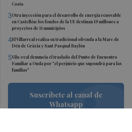
Costa
3
Otra inyección para el desarrollo de energía renovable
en Castellón: los fondos de la UE destinan 19 millones a
proyectos de 11 municipios
4
El Villarreal realiza su tradicional ofrenda a la Mare de
Déu de Gràcia y Sant Pasqual Baylón
5
Vila-real denuncia el traslado del Punto de Encuentro
Familiar a Onda por "el perjuicio que supondrá para las
familias"
Suscríbete al canal de
Whatsapp
Siempre al día de las últimas noticias
¡Quiero suscribirme!