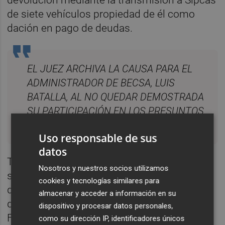
de siete vehículos propiedad de él como
dación en pago de deudas.
EL JUEZ ARCHIVA LA CAUSA PARA EL
ADMINISTRADOR DE BECSA, LUIS
BATALLA, AL NO QUEDAR DEMOSTRADA
SU PARTICIPACIÓN EN LOS PRESUNTOS
DELITOS
Uso responsable de sus
datos
Todo ello fue, para los investigadores, una
Nosotros y nuestros socios utilizamos
simulación orquestada por el expresidente
cookies y tecnologías similares para
de la Diputación de Castellón. Motivo por el
almacenar y acceder a información en su
que el magistrado, tras la petición de la
dispositivo y procesar datos personales,
Fiscalía, ha acordado el
sobreseimiento de
como su dirección IP, identificadores únicos