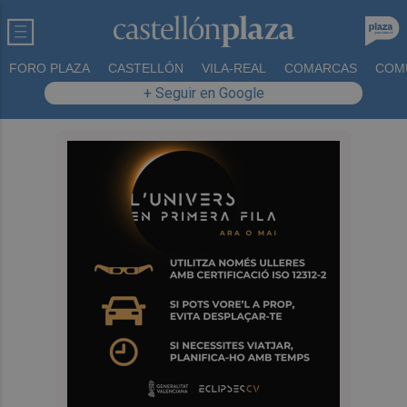
FORO PLAZA
CASTELLÓN
VILA-REAL
COMARCAS
COM
+ Seguir en Google