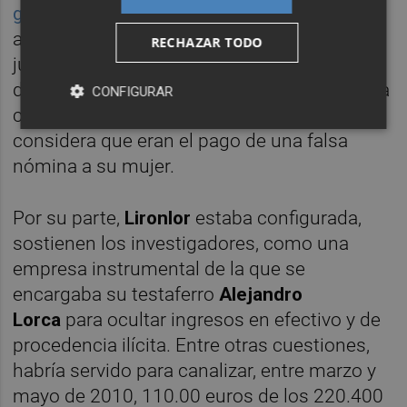
generalmente, el concepto "nómina"
. En total,
ascendieron a los 134.622,19 euros. Para el
RECHAZAR TODO
juez, los movimientos tenían una apariencia
de legitimidad pese a que la mercantil habría
CONFIGURAR
carecido de actividad real. Por lo tanto,
considera que
eran el pago de una falsa
nómina a su mujer.
Por su parte,
Lironlor
estaba configurada,
sostienen los investigadores, como una
empresa instrumental de la que se
encargaba su testaferro
Alejandro
Lorca
para ocultar ingresos en efectivo y de
procedencia ilícita. Entre otras cuestiones,
habría servido para canalizar, entre marzo y
mayo de 2010, 110.00 euros de los 220.400