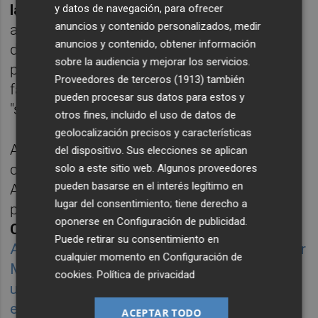
la causa para Luis Batalla
como
y datos de navegación, para ofrecer
anuncios y contenido personalizados, medir
administrador de Becsa al no haberse
anuncios y contenido, obtener información
demostrado su participación en los hechos
sobre la audiencia y mejorar los servicios.
presuntamente delictivos. La información
Proveedores de terceros (1913)
también
facilitada por Sipcas, concluyen, era
pueden procesar sus datos para estos y
"simulada" sin él saberlo.
otros fines, incluido el uso de datos de
geolocalización precisos y características
A Asdecas fueron a parar ingresos de Fabra
del dispositivo. Sus elecciones se aplican
con el fin de "ocultar su destino", según
solo a este sitio web. Algunos proveedores
pueden basarse en el interés legítimo en
Anticorrupción. Por ejemplo, 58.920 euros
lugar del consentimiento; tiene derecho a
procedentes de la cuenta del
PP de
oponerse en
Configuración de publicidad
.
Castellón
en 2012. A su vez,
el dinero de
Puede retirar su consentimiento en
Asdecas acaba en otras cuentas tituladas por
cualquier momento en
Configuración de
María Desamparados Fernández Blanes con
cookies
.
Política de privacidad
unas transferencias de carácter mensual
entre agosto de 2008 y abril de 2013 con,
ACEPTAR TODO