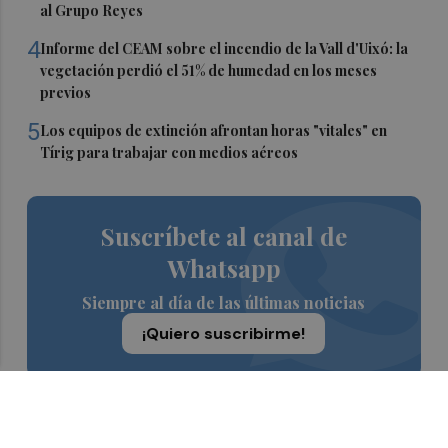
al Grupo Reyes
4
Informe del CEAM sobre el incendio de la Vall d'Uixó: la
vegetación perdió el 51% de humedad en los meses
previos
5
Los equipos de extinción afrontan horas "vitales" en
Tírig para trabajar con medios aéreos
Suscríbete al canal de
Whatsapp
Siempre al día de las últimas noticias
¡Quiero suscribirme!