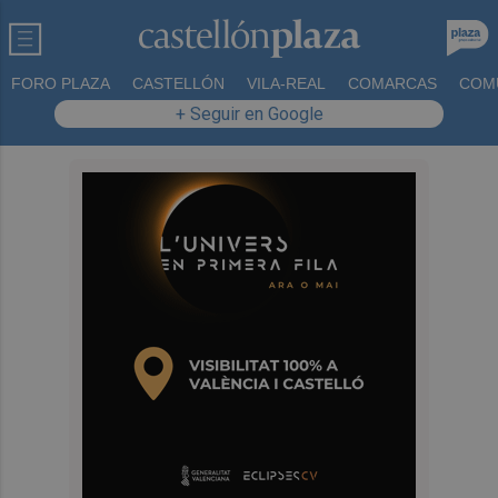
FORO PLAZA
CASTELLÓN
VILA-REAL
COMARCAS
COM
+ Seguir en Google