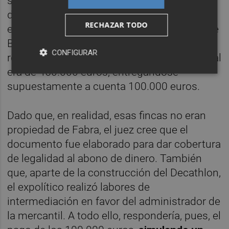
seguir contra él–, sobre tres fincas que se
decía que eran propiedad de Fabra. Éstas se
RECHAZAR TODO
encontraban en la Urbanización La Coma, de
Borriol, y el contrato venía sin inscripción
CONFIGURAR
registral ni referencia catastral. El precio total
era de 450.000 euros, entregándose
supuestamente a cuenta 100.000 euros.
Dado que, en realidad, esas fincas no eran
propiedad de Fabra, el juez cree que el
documento fue elaborado para dar cobertura
de legalidad al abono de dinero. También
que, aparte de la construcción del Decathlon,
el expolítico realizó labores de
intermediación en favor del administrador de
la mercantil. A todo ello, respondería, pues, el