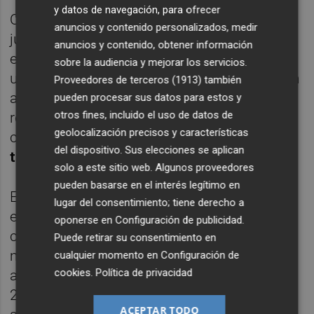
y datos de navegación, para ofrecer
Otra de las operaciones que menciona el
anuncios y contenido personalizados, medir
juez en su auto de procedimiento abreviado
anuncios y contenido, obtener información
es una transferencia de
100.000 euros
de
sobre la audiencia y mejorar los servicios.
una cuenta titulada por la mercantil
Ebrogan
Proveedores de terceros (1913)
también
a otra titulada por Fabra en 2010. Ésta había
pueden procesar sus datos para estos y
otros fines, incluido el uso de datos de
realizado la construcción de un centro
geolocalización precisos y características
comercial de la cadena
Decathlon en el
del dispositivo. Sus elecciones se aplican
término municipal de Onda
.
solo a este sitio web. Algunos proveedores
pueden basarse en el interés legítimo en
En uno de los registros a la vivienda del
lugar del consentimiento; tiene derecho a
expolítico, la policía encontró un contrato
oponerse en
Configuración de publicidad
.
con opción de compra fechado en ese
Puede retirar su consentimiento en
mismo año entre él y Arturo Beltrán,
cualquier momento en
Configuración de
cookies
.
Política de privacidad
administrador de Ebrogan –y fallecido en
2014, de manera que la causa no se puede
ACEPTAR TODO