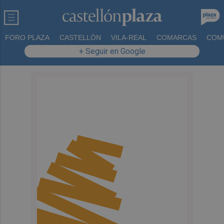
FORO PLAZA
CASTELLÓN
VILA-REAL
COMARCAS
COM
+ Seguir en Google