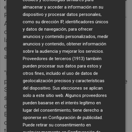
en la que su socio de Gobierno, Unidas
almacenar y acceder a información en su
Podemos, ha criticado su "falta de liderazgo".
dispositivo y procesar datos personales,
como su dirección IP, identificadores únicos
Así, ha destacado que se han celebrado
y datos de navegación, para ofrecer
cinco conferencias sectoriales, y ha definido
anuncios y contenido personalizados, medir
la sexta, esta última como una "novedad" en
anuncios y contenido, obtener información
el país por ser conjunta para dar un servicio
sobre la audiencia y mejorar los servicios.
a la sociedad.
Proveedores de terceros (1913)
también
pueden procesar sus datos para estos y
"El objetivo es doble, dar el mayor grado de
otros fines, incluido el uso de datos de
presencialidad en Infantil, Primaria y parte de
geolocalización precisos y características
del dispositivo. Sus elecciones se aplican
Secundaria y conseguir vuelta una segura,
solo a este sitio web. Algunos proveedores
saludable y sostenible para toda la
pueden basarse en el interés legítimo en
comunidad educativa --ha asegurado.
lugar del consentimiento; tiene derecho a
Estamos trabajando para garantizar la
oponerse en
Configuración de publicidad
.
continuidad de la formación y hemos
Puede retirar su consentimiento en
trabajado conjunta y coordinadamente