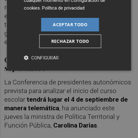
cualquier momento en
Configuración de
respetando la distribución competencial. En
cookies
.
Política de privacidad
esto ciframos la cogobernanza. Hay mucho
trabajo hecho porque nuestro objetivo es
ACEPTAR TODO
garantizar el derecho de los menores a la
educación en un entorno seguro".
RECHAZAR TODO
Conferencia de presidentes el 4 de
CONFIGURAR
septiembre
La Conferencia de presidentes autonómicos
prevista para analizar el inicio del curso
escolar
tendrá lugar el 4 de septiembre de
manera telemática
, ha anunciado este
jueves la ministra de Política Territorial y
Función Pública,
Carolina
Darias
.