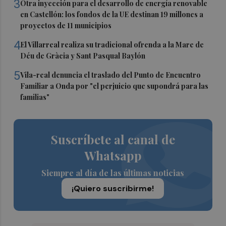
3
Otra inyección para el desarrollo de energía renovable
en Castellón: los fondos de la UE destinan 19 millones a
proyectos de 11 municipios
4
El Villarreal realiza su tradicional ofrenda a la Mare de
Déu de Gràcia y Sant Pasqual Baylón
5
Vila-real denuncia el traslado del Punto de Encuentro
Familiar a Onda por "el perjuicio que supondrá para las
familias"
Suscríbete al canal de
Whatsapp
Siempre al día de las últimas noticias
¡Quiero suscribirme!