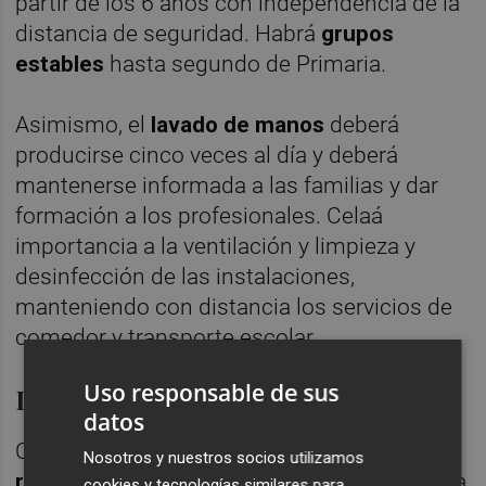
partir de los 6 años con independencia de la
distancia de seguridad. Habrá
grupos
estables
hasta segundo de Primaria.
Asimismo, el
lavado de manos
deberá
producirse cinco veces al día y deberá
mantenerse informada a las familias y dar
formación a los profesionales. Celaá
importancia a la ventilación y limpieza y
desinfección de las instalaciones,
manteniendo con distancia los servicios de
comedor y transporte escolar.
Uso responsable de sus
Defensa del trabajo realizado
datos
Celaá también ha defendido
el trabajo
Nosotros y nuestros socios utilizamos
realizado hasta el momento
, en una semana
cookies y tecnologías similares para