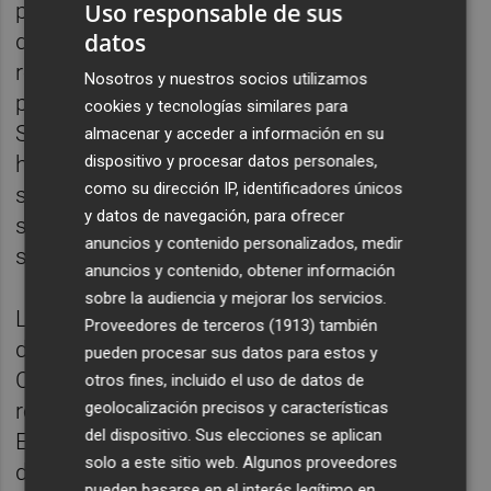
Uso responsable de sus
preguntaba las razones por las que Puerto
datos
de Sagunto debía ser independiente. Las
respuestas eran casi siempre las mismas:
Nosotros y nuestros socios utilizamos
porque ganamos más dinero y se lo lleva
cookies y tecnologías similares para
Sagunto; porque tenemos una cultura y una
almacenar y acceder a información en su
dispositivo y procesar datos personales,
historia diferente, ¡incluso el idioma ha sido
como su dirección IP, identificadores únicos
siempre diferente!; porque no nos sentimos
y datos de navegación, para ofrecer
saguntinos, sino porteños, etc. Creo que
anuncios y contenido personalizados, medir
saben por dónde voy…
anuncios y contenido, obtener información
sobre la audiencia y mejorar los servicios.
Lo divertido venía cuando acto seguido les
Proveedores de terceros (1913)
también
decía que según todos sus razonamientos,
pueden procesar sus datos para estos y
Cataluña debía ser independiente y les
otros fines, incluido el uso de datos de
geolocalización precisos y características
recordaba lo que acababan de explicarme.
del dispositivo. Sus elecciones se aplican
En ese momento me miraban raro y me
solo a este sitio web. Algunos proveedores
daban el argumento de los que no tienen
pueden basarse en el interés legítimo en