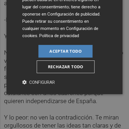
argumentos:
lugar del consentimiento; tiene derecho a
oponerse en
Configuración de publicidad
.
-No es lo mismo…
Puede retirar su consentimiento en
cualquier momento en
Configuración de
Y ahí acababa el debate.
cookies
.
Política de privacidad
ACEPTAR TODO
No es lo mismo. Claro. Los argumentos solo
valen si juegan a mi favor. Así es como
RECHAZAR TODO
funcionan las discusiones en este país. Los
saguntinos son unos cabrones porque no
CONFIGURAR
permiten que El Puerto se independice y los
catalanes son unos cabrones porque
quieren independizarse de España.
Y lo peor: no ven la contradicción. Te miran
orgullosos de tener las ideas tan claras y de