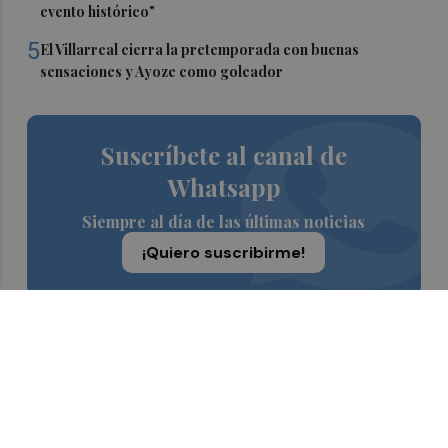
evento histórico"
5
El Villarreal cierra la pretemporada con buenas
sensaciones y Ayoze como goleador
Suscríbete al canal de
Whatsapp
Siempre al día de las últimas noticias
¡Quiero suscribirme!