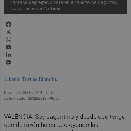
Pintada segregacionista en el Puerto de Sagunto.
Foto: Iniciativa Porteña
Facebook
X
WhatsApp
Email
LinkedIn
Messenger
Alberto Torres Blandina
Publicado: 25/12/2019 ·
19:17
Actualizado: 26/12/2019 · 00:55
VALÈNCIA. Soy saguntino y desde que tengo
uso de razón he estado oyendo las