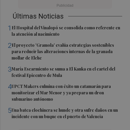
Últimas Noticias
1
El Hospital del Vinalopó se consolida como referente en
la atención al nacimiento
2
El proyecto 'Gramola' evalúa estrategias sostenibles
para reducir las alteraciones internas de la granada
mollar de Elche
3
María Escarmiento se suma a El Kanka en el cartel del
festival Epicentro de Mula
4
UPCT Makers culmina con éxito un catamarán para
monitorizar el Mar Menor y ya prepara un dron
submarino autónomo
5
Una batea clochinera se hunde y otra sufre daños en un
incidente con un buque en el puerto de Valencia