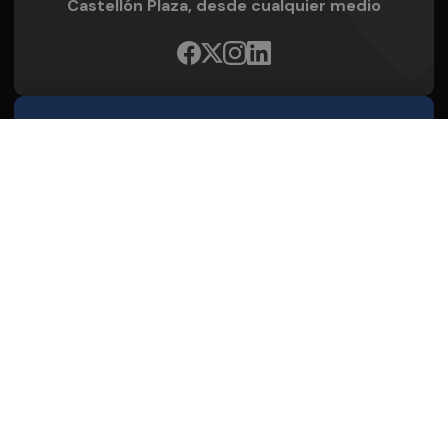
Castellón Plaza, desde cualquier medio
Quienes Somos
Conoce al grupo editorial
Conócenos
Publicidad
Contacto
Aviso legal