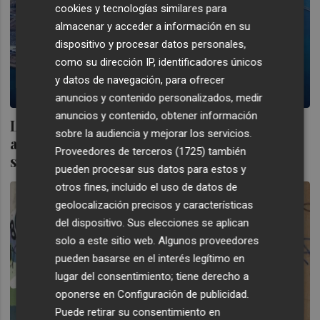
cookies y tecnologías similares para
almacenar y acceder a información en su
dispositivo y procesar datos personales,
como su dirección IP, identificadores únicos
y datos de navegación, para ofrecer
anuncios y contenido personalizados, medir
anuncios y contenido, obtener información
La Cámara de Comercio de la Comunitat
sobre la audiencia y mejorar los servicios.
alerta del riesgo de la guerra para el
Proveedores de terceros (1725)
también
sector cerámico
pueden procesar sus datos para estos y
otros fines, incluido el uso de datos de
geolocalización precisos y características
del dispositivo. Sus elecciones se aplican
solo a este sitio web. Algunos proveedores
pueden basarse en el interés legítimo en
lugar del consentimiento; tiene derecho a
oponerse en
Configuración de publicidad
.
Puede retirar su consentimiento en